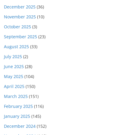
December 2025
(36)
November 2025
(10)
October 2025
(3)
September 2025
(23)
August 2025
(33)
July 2025
(2)
June 2025
(28)
May 2025
(104)
April 2025
(150)
March 2025
(151)
February 2025
(116)
January 2025
(145)
December 2024
(152)