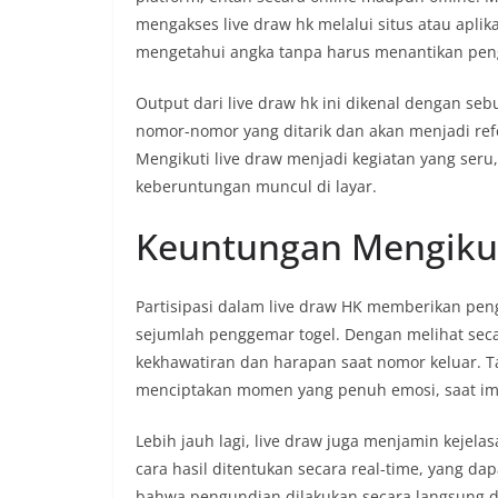
mengakses live draw hk melalui situs atau apli
mengetahui angka tanpa harus menantikan pen
Output dari live draw hk ini dikenal dengan seb
nomor-nomor yang ditarik dan akan menjadi re
Mengikuti live draw menjadi kegiatan yang se
keberuntungan muncul di layar.
Keuntungan Mengiku
Partisipasi dalam live draw HK memberikan pe
sejumlah penggemar togel. Dengan melihat sec
kekhawatiran dan harapan saat nomor keluar. T
menciptakan momen yang penuh emosi, saat imp
Lebih jauh lagi, live draw juga menjamin kejel
cara hasil ditentukan secara real-time, yang 
bahwa pengundian dilakukan secara langsung d