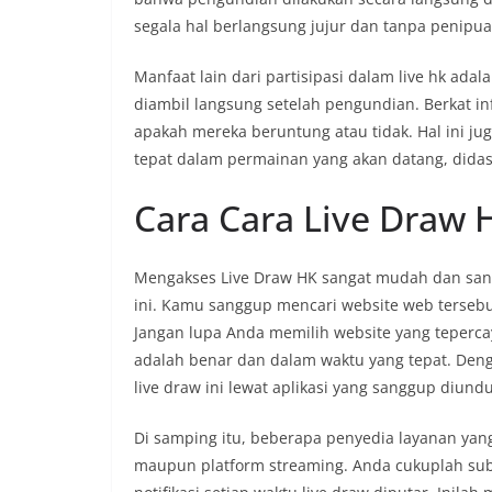
segala hal berlangsung jujur dan tanpa penipua
Manfaat lain dari partisipasi dalam live hk ad
diambil langsung setelah pengundian. Berkat in
apakah mereka beruntung atau tidak. Hal ini 
tepat dalam permainan yang akan datang, didas
Cara Cara Live Draw 
Mengakses Live Draw HK sangat mudah dan san
ini. Kamu sanggup mencari website web tersebut
Jangan lupa Anda memilih website yang teperc
adalah benar dan dalam waktu yang tepat. Deng
live draw ini lewat aplikasi yang sanggup diu
Di samping itu, beberapa penyedia layanan yan
maupun platform streaming. Anda cukuplah su