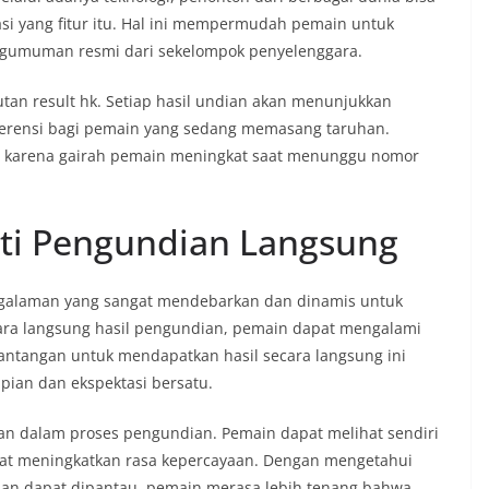
kasi yang fitur itu. Hal ini mempermudah pemain untuk
gumuman resmi dari sekelompok penyelenggara.
utan result hk. Setiap hasil undian akan menunjukkan
ferensi bagi pemain yang sedang memasang taruhan.
ru, karena gairah pemain meningkat saat menunggu nomor
ti Pengundian Langsung
ngalaman yang sangat mendebarkan dan dinamis untuk
ara langsung hasil pengundian, pemain dapat mengalami
antangan untuk mendapatkan hasil secara langsung ini
ian dan ekspektasi bersatu.
asan dalam proses pengundian. Pemain dapat melihat sendiri
dapat meningkatkan rasa kepercayaan. Dengan mengetahui
an dapat dipantau, pemain merasa lebih tenang bahwa