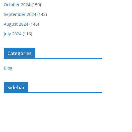
October 2024
(150)
September 2024
(142)
August 2024
(146)
July 2024
(116)
Categories
Blog
Sidebar