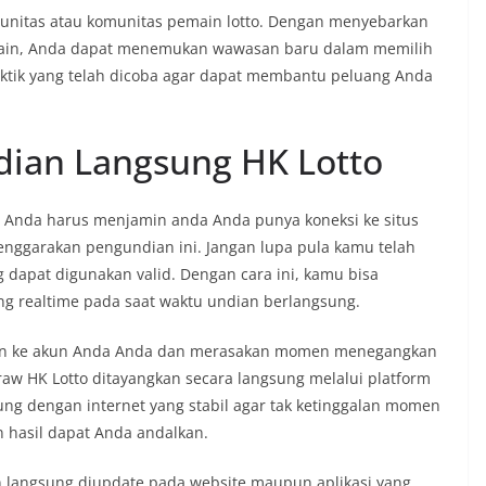
munitas atau komunitas pemain lotto. Dengan menyebarkan
emain, Anda dapat menemukan wawasan baru dalam memilih
 taktik yang telah dicoba agar dapat membantu peluang Anda
dian Langsung HK Lotto
ula Anda harus menjamin anda Anda punya koneksi ke situs
lenggarakan pengundian ini. Jangan lupa pula kamu telah
dapat digunakan valid. Dengan cara ini, kamu bisa
 realtime pada saat waktu undian berlangsung.
ogin ke akun Anda Anda dan merasakan momen menegangkan
aw HK Lotto ditayangkan secara langsung melalui platform
ung dengan internet yang stabil agar tak ketinggalan momen
n hasil dapat Anda andalkan.
an langsung diupdate pada website maupun aplikasi yang