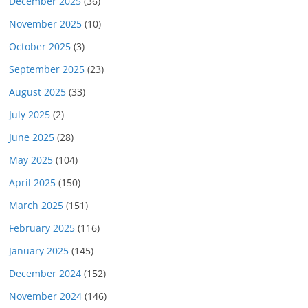
December 2025
(36)
November 2025
(10)
October 2025
(3)
September 2025
(23)
August 2025
(33)
July 2025
(2)
June 2025
(28)
May 2025
(104)
April 2025
(150)
March 2025
(151)
February 2025
(116)
January 2025
(145)
December 2024
(152)
November 2024
(146)