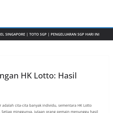
L SINGAPORE | TOTO SGP | PENGELUARAN SGP HARI INI
gan HK Lotto: Hasil
 adalah cita-cita banyak individu, sementara HK Lotto
i. Setiap minggunya, jutaan orang pemain menunggu hasil