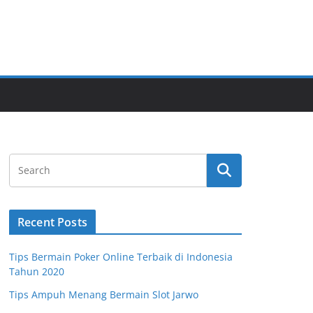
Recent Posts
Tips Bermain Poker Online Terbaik di Indonesia
Tahun 2020
Tips Ampuh Menang Bermain Slot Jarwo