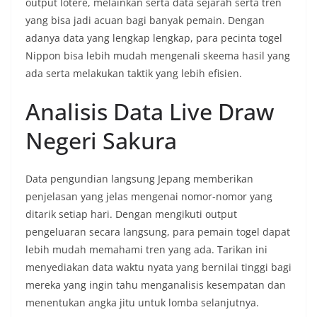
output lotere, melainkan serta data sejarah serta tren
yang bisa jadi acuan bagi banyak pemain. Dengan
adanya data yang lengkap lengkap, para pecinta togel
Nippon bisa lebih mudah mengenali skeema hasil yang
ada serta melakukan taktik yang lebih efisien.
Analisis Data Live Draw
Negeri Sakura
Data pengundian langsung Jepang memberikan
penjelasan yang jelas mengenai nomor-nomor yang
ditarik setiap hari. Dengan mengikuti output
pengeluaran secara langsung, para pemain togel dapat
lebih mudah memahami tren yang ada. Tarikan ini
menyediakan data waktu nyata yang bernilai tinggi bagi
mereka yang ingin tahu menganalisis kesempatan dan
menentukan angka jitu untuk lomba selanjutnya.