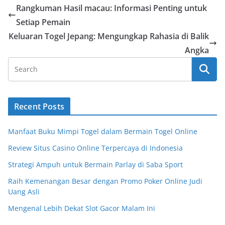
Rangkuman Hasil macau: Informasi Penting untuk
Setiap Pemain
Keluaran Togel Jepang: Mengungkap Rahasia di Balik
Angka
Recent Posts
Manfaat Buku Mimpi Togel dalam Bermain Togel Online
Review Situs Casino Online Terpercaya di Indonesia
Strategi Ampuh untuk Bermain Parlay di Saba Sport
Raih Kemenangan Besar dengan Promo Poker Online Judi
Uang Asli
Mengenal Lebih Dekat Slot Gacor Malam Ini