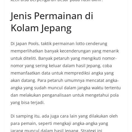
Jenis Permainan di
Kolam Jepang
Di Japan Pools, taktik permainan lotto cenderung
memperlihatkan banyak kecenderungan yang menarik
untuk diteliti. Banyak petaruh yang mengikuti nomor-
nomor yang sering keluar dalam hasil Jepang, coba
memanfaatkan data untuk memprediksi angka yang
akan datang. Para petaruh umumnya mencatat angka-
angka yang sudah muncul dalam jangka waktu tertentu
dan melakukan penganalisaan untuk mengetahui pola
yang bisa terjadi.
Di samping itu, ada juga cara lain yang dilakukan oleh
para pemain, seperti mengkaji angka-angka yang
jarang muncul dalam hasil Jepang. Strategi ini