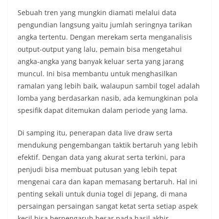
Sebuah tren yang mungkin diamati melalui data
pengundian langsung yaitu jumlah seringnya tarikan
angka tertentu. Dengan merekam serta menganalisis
output-output yang lalu, pemain bisa mengetahui
angka-angka yang banyak keluar serta yang jarang
muncul. Ini bisa membantu untuk menghasilkan
ramalan yang lebih baik, walaupun sambil togel adalah
lomba yang berdasarkan nasib, ada kemungkinan pola
spesifik dapat ditemukan dalam periode yang lama.
Di samping itu, penerapan data live draw serta
mendukung pengembangan taktik bertaruh yang lebih
efektif. Dengan data yang akurat serta terkini, para
penjudi bisa membuat putusan yang lebih tepat
mengenai cara dan kapan memasang bertaruh. Hal ini
penting sekali untuk dunia togel di Jepang, di mana
persaingan persaingan sangat ketat serta setiap aspek
kecil bisa berpengaruh besar pada hasil akhir.