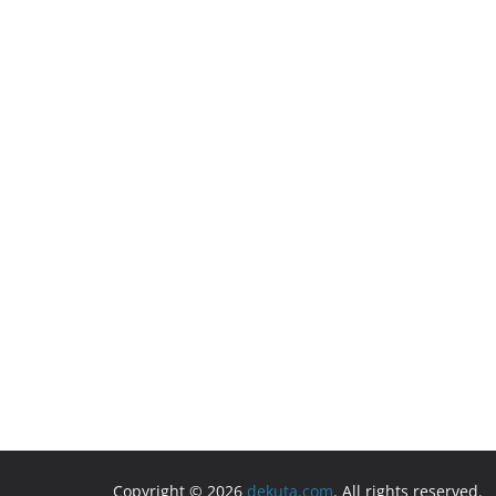
Copyright © 2026
dekuta.com
. All rights reserved.