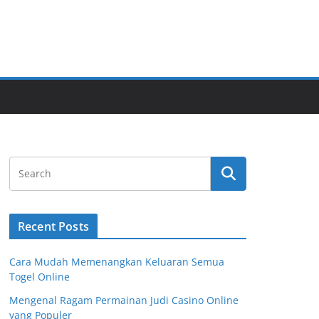
Recent Posts
Cara Mudah Memenangkan Keluaran Semua
Togel Online
Mengenal Ragam Permainan Judi Casino Online
yang Populer