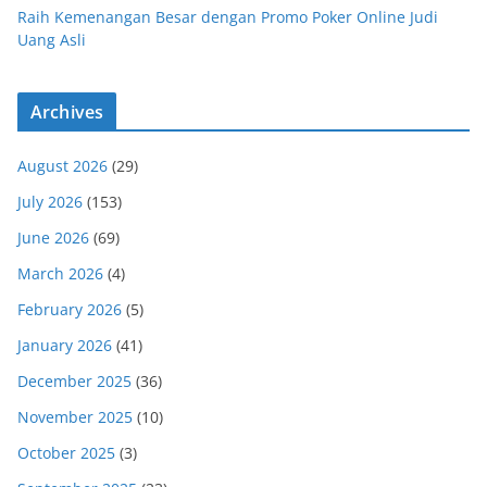
Raih Kemenangan Besar dengan Promo Poker Online Judi
Uang Asli
Archives
August 2026
(29)
July 2026
(153)
June 2026
(69)
March 2026
(4)
February 2026
(5)
January 2026
(41)
December 2025
(36)
November 2025
(10)
October 2025
(3)