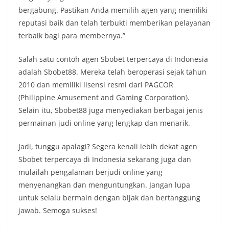
bergabung. Pastikan Anda memilih agen yang memiliki
reputasi baik dan telah terbukti memberikan pelayanan
terbaik bagi para membernya.”
Salah satu contoh agen Sbobet terpercaya di Indonesia
adalah Sbobet88. Mereka telah beroperasi sejak tahun
2010 dan memiliki lisensi resmi dari PAGCOR
(Philippine Amusement and Gaming Corporation).
Selain itu, Sbobet88 juga menyediakan berbagai jenis
permainan judi online yang lengkap dan menarik.
Jadi, tunggu apalagi? Segera kenali lebih dekat agen
Sbobet terpercaya di Indonesia sekarang juga dan
mulailah pengalaman berjudi online yang
menyenangkan dan menguntungkan. Jangan lupa
untuk selalu bermain dengan bijak dan bertanggung
jawab. Semoga sukses!