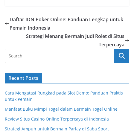
Daftar IDN Poker Online: Panduan Lengkap untuk
Pemain Indonesia
Strategi Menang Bermain Judi Rolet di Situs
Terpercaya
Recent Posts
Cara Mengatasi Rungkad pada Slot Demo: Panduan Praktis
untuk Pemain
Manfaat Buku Mimpi Togel dalam Bermain Togel Online
Review Situs Casino Online Terpercaya di Indonesia
Strategi Ampuh untuk Bermain Parlay di Saba Sport