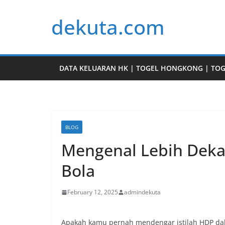
Skip
dekuta.com
to
content
DATA KELUARAN HK | TOGEL HONGKONG | TOGE
BLOG
Mengenal Lebih Deka
Bola
February 12, 2025
admindekuta
Apakah kamu pernah mendengar istilah HDP dala