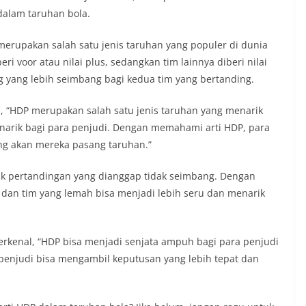
 dalam taruhan bola.
erupakan salah satu jenis taruhan yang populer di dunia
ri voor atau nilai plus, sedangkan tim lainnya diberi nilai
g yang lebih seimbang bagi kedua tim yang bertanding.
a, “HDP merupakan salah satu jenis taruhan yang menarik
narik bagi para penjudi. Dengan memahami arti HDP, para
ang akan mereka pasang taruhan.”
uk pertandingan yang dianggap tidak seimbang. Dengan
 dan tim yang lemah bisa menjadi lebih seru dan menarik
erkenal, “HDP bisa menjadi senjata ampuh bagi para penjudi
penjudi bisa mengambil keputusan yang lebih tepat dan