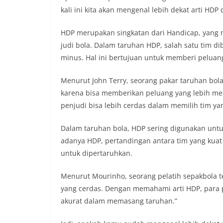
kali ini kita akan mengenal lebih dekat arti HDP
HDP merupakan singkatan dari Handicap, yang m
judi bola. Dalam taruhan HDP, salah satu tim dibe
minus. Hal ini bertujuan untuk memberi peluan
Menurut John Terry, seorang pakar taruhan bol
karena bisa memberikan peluang yang lebih me
penjudi bisa lebih cerdas dalam memilih tim y
Dalam taruhan bola, HDP sering digunakan unt
adanya HDP, pertandingan antara tim yang kuat
untuk dipertaruhkan.
Menurut Mourinho, seorang pelatih sepakbola t
yang cerdas. Dengan memahami arti HDP, para 
akurat dalam memasang taruhan.”