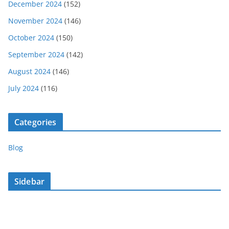
December 2024
(152)
November 2024
(146)
October 2024
(150)
September 2024
(142)
August 2024
(146)
July 2024
(116)
Categories
Blog
Sidebar