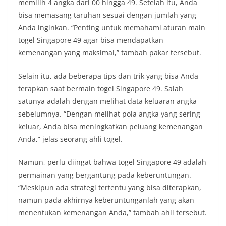
memilih 4 angka dari 00 hingga 49. Setelah itu, Anda
bisa memasang taruhan sesuai dengan jumlah yang
Anda inginkan. “Penting untuk memahami aturan main
togel Singapore 49 agar bisa mendapatkan
kemenangan yang maksimal,” tambah pakar tersebut.
Selain itu, ada beberapa tips dan trik yang bisa Anda
terapkan saat bermain togel Singapore 49. Salah
satunya adalah dengan melihat data keluaran angka
sebelumnya. “Dengan melihat pola angka yang sering
keluar, Anda bisa meningkatkan peluang kemenangan
Anda,” jelas seorang ahli togel.
Namun, perlu diingat bahwa togel Singapore 49 adalah
permainan yang bergantung pada keberuntungan.
“Meskipun ada strategi tertentu yang bisa diterapkan,
namun pada akhirnya keberuntunganlah yang akan
menentukan kemenangan Anda,” tambah ahli tersebut.