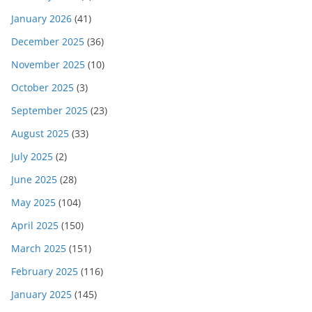
January 2026
(41)
December 2025
(36)
November 2025
(10)
October 2025
(3)
September 2025
(23)
August 2025
(33)
July 2025
(2)
June 2025
(28)
May 2025
(104)
April 2025
(150)
March 2025
(151)
February 2025
(116)
January 2025
(145)