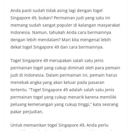
Anda pasti sudah tidak asing lagi dengan togel
Singapore 49, bukan? Permainan judi yang satu ini
memang sudah sangat populer di kalangan masyarakat
Indonesia. Namun, tahukah Anda cara bermainnya
dengan lebih mendalam? Mari kita mengenal lebih
dekat togel Singapore 49 dan cara bermainnya.
Togel Singapore 49 merupakan salah satu jenis
permainan togel yang cukup diminati oleh para pemain
judi di Indonesia. Dalam permainan ini, pemain harus
menebak angka yang akan keluar pada pasaran
tertentu. “Togel Singapore 49 adalah salah satu jenis
permainan togel yang cukup menarik karena memiliki
peluang kemenangan yang cukup tinggi,” kata seorang
pakar perjudian.
Untuk memainkan togel Singapore 49, Anda perlu