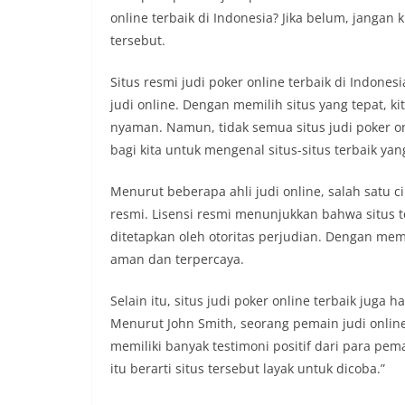
online terbaik di Indonesia? Jika belum, jangan 
tersebut.
Situs resmi judi poker online terbaik di Indon
judi online. Dengan memilih situs yang tepat, 
nyaman. Namun, tidak semua situs judi poker onl
bagi kita untuk mengenal situs-situs terbaik yan
Menurut beberapa ahli judi online, salah satu cir
resmi. Lisensi resmi menunjukkan bahwa situs t
ditetapkan oleh otoritas perjudian. Dengan memi
aman dan terpercaya.
Selain itu, situs judi poker online terbaik juga
Menurut John Smith, seorang pemain judi online
memiliki banyak testimoni positif dari para pem
itu berarti situs tersebut layak untuk dicoba.”