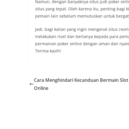
Namun, dengan banyaknya situs judi poker onlin
situs yang tepat. Oleh karena itu, penting bagi
pemain lain sebelum memutuskan untuk bergab
Jadi, bagi kalian yang ingin mengenal situs resm
melakukan riset dan bertanya kepada para pema
permainan poker online dengan aman dan nyaman
Terima kasih!
Cara Menghindari Kecanduan Bermain Slot
Online