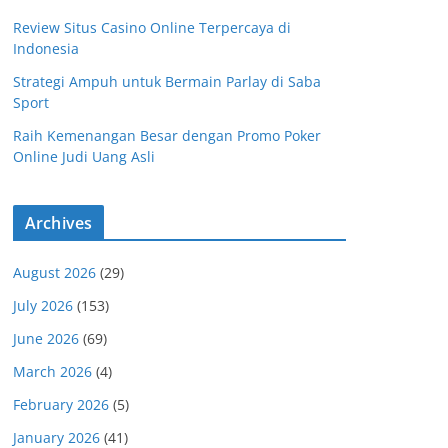
Review Situs Casino Online Terpercaya di
Indonesia
Strategi Ampuh untuk Bermain Parlay di Saba
Sport
Raih Kemenangan Besar dengan Promo Poker
Online Judi Uang Asli
Archives
August 2026
(29)
July 2026
(153)
June 2026
(69)
March 2026
(4)
February 2026
(5)
January 2026
(41)