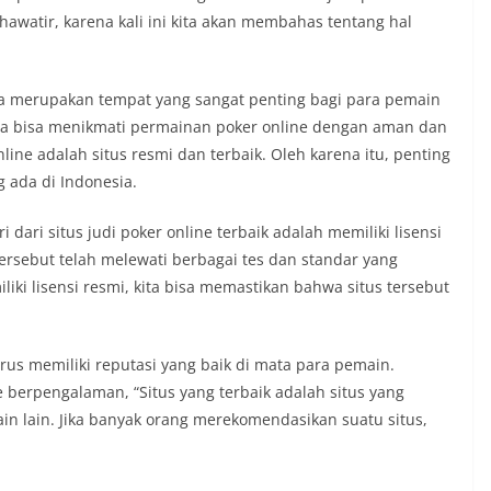
khawatir, karena kali ini kita akan membahas tentang hal
esia merupakan tempat yang sangat penting bagi para pemain
kita bisa menikmati permainan poker online dengan aman dan
ine adalah situs resmi dan terbaik. Oleh karena itu, penting
g ada di Indonesia.
i dari situs judi poker online terbaik adalah memiliki lisensi
ersebut telah melewati berbagai tes dan standar yang
liki lisensi resmi, kita bisa memastikan bahwa situs tersebut
 harus memiliki reputasi yang baik di mata para pemain.
 berpengalaman, “Situs yang terbaik adalah situs yang
ain lain. Jika banyak orang merekomendasikan suatu situs,