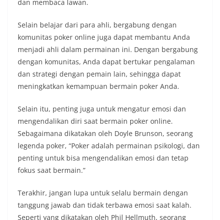
dan membaca lawan.
Selain belajar dari para ahli, bergabung dengan
komunitas poker online juga dapat membantu Anda
menjadi ahli dalam permainan ini. Dengan bergabung
dengan komunitas, Anda dapat bertukar pengalaman
dan strategi dengan pemain lain, sehingga dapat
meningkatkan kemampuan bermain poker Anda.
Selain itu, penting juga untuk mengatur emosi dan
mengendalikan diri saat bermain poker online.
Sebagaimana dikatakan oleh Doyle Brunson, seorang
legenda poker, “Poker adalah permainan psikologi, dan
penting untuk bisa mengendalikan emosi dan tetap
fokus saat bermain.”
Terakhir, jangan lupa untuk selalu bermain dengan
tanggung jawab dan tidak terbawa emosi saat kalah.
Seperti yang dikatakan oleh Phil Hellmuth, seorang