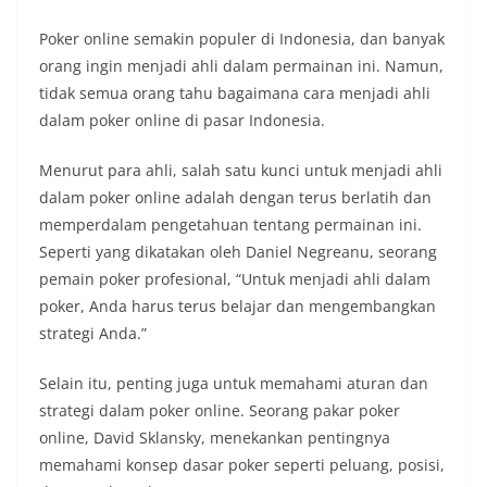
Poker online semakin populer di Indonesia, dan banyak
orang ingin menjadi ahli dalam permainan ini. Namun,
tidak semua orang tahu bagaimana cara menjadi ahli
dalam poker online di pasar Indonesia.
Menurut para ahli, salah satu kunci untuk menjadi ahli
dalam poker online adalah dengan terus berlatih dan
memperdalam pengetahuan tentang permainan ini.
Seperti yang dikatakan oleh Daniel Negreanu, seorang
pemain poker profesional, “Untuk menjadi ahli dalam
poker, Anda harus terus belajar dan mengembangkan
strategi Anda.”
Selain itu, penting juga untuk memahami aturan dan
strategi dalam poker online. Seorang pakar poker
online, David Sklansky, menekankan pentingnya
memahami konsep dasar poker seperti peluang, posisi,