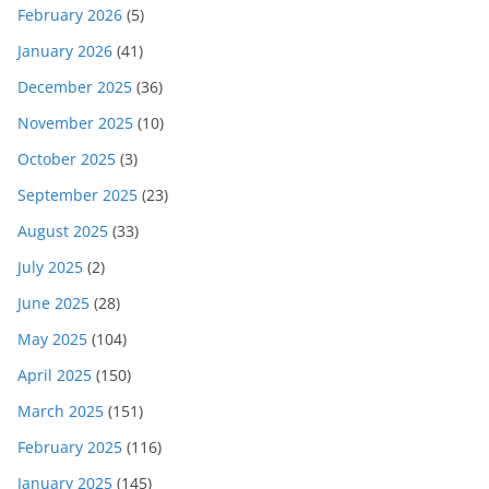
February 2026
(5)
January 2026
(41)
December 2025
(36)
November 2025
(10)
October 2025
(3)
September 2025
(23)
August 2025
(33)
July 2025
(2)
June 2025
(28)
May 2025
(104)
April 2025
(150)
March 2025
(151)
February 2025
(116)
January 2025
(145)