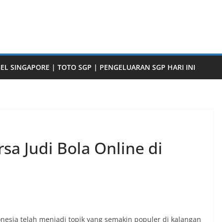
L SINGAPORE | TOTO SGP | PENGELUARAN SGP HARI INI
a Judi Bola Online di
nesia telah menjadi topik yang semakin populer di kalangan