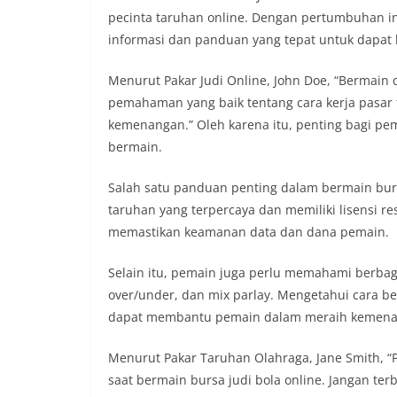
pecinta taruhan online. Dengan pertumbuhan ind
informasi dan panduan yang tepat untuk dapat
Menurut Pakar Judi Online, John Doe, “Bermain 
pemahaman yang baik tentang cara kerja pasar 
kemenangan.” Oleh karena itu, penting bagi pe
bermain.
Salah satu panduan penting dalam bermain bursa
taruhan yang terpercaya dan memiliki lisensi r
memastikan keamanan data dan dana pemain.
Selain itu, pemain juga perlu memahami berbaga
over/under, dan mix parlay. Mengetahui cara be
dapat membantu pemain dalam meraih kemena
Menurut Pakar Taruhan Olahraga, Jane Smith, “Pe
saat bermain bursa judi bola online. Jangan t