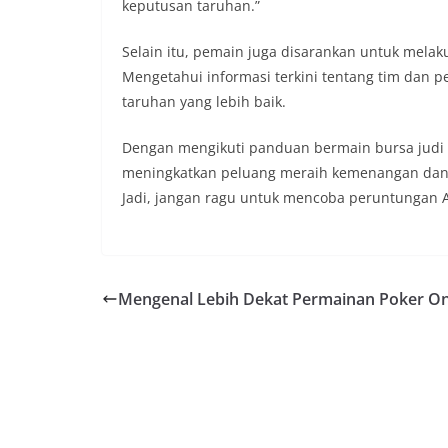
keputusan taruhan.”
Selain itu, pemain juga disarankan untuk mela
Mengetahui informasi terkini tentang tim da
taruhan yang lebih baik.
Dengan mengikuti panduan bermain bursa judi b
meningkatkan peluang meraih kemenangan da
Jadi, jangan ragu untuk mencoba peruntungan A
Mengenal Lebih Dekat Permainan Poker On