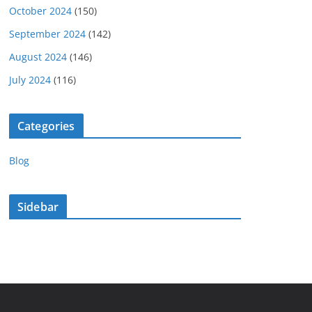
October 2024
(150)
September 2024
(142)
August 2024
(146)
July 2024
(116)
Categories
Blog
Sidebar