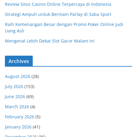
Review Situs Casino Online Terpercaya di Indonesia
Strategi Ampuh untuk Bermain Parlay di Saba Sport
Raih Kemenangan Besar dengan Promo Poker Online Judi
Uang Asli
Mengenal Lebih Dekat Slot Gacor Malam Ini
Archives
August 2026
(28)
July 2026
(153)
June 2026
(69)
March 2026
(4)
February 2026
(5)
January 2026
(41)
December 2025
(36)