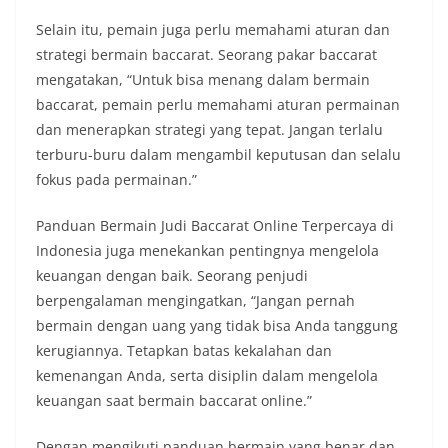
Selain itu, pemain juga perlu memahami aturan dan
strategi bermain baccarat. Seorang pakar baccarat
mengatakan, “Untuk bisa menang dalam bermain
baccarat, pemain perlu memahami aturan permainan
dan menerapkan strategi yang tepat. Jangan terlalu
terburu-buru dalam mengambil keputusan dan selalu
fokus pada permainan.”
Panduan Bermain Judi Baccarat Online Terpercaya di
Indonesia juga menekankan pentingnya mengelola
keuangan dengan baik. Seorang penjudi
berpengalaman mengingatkan, “Jangan pernah
bermain dengan uang yang tidak bisa Anda tanggung
kerugiannya. Tetapkan batas kekalahan dan
kemenangan Anda, serta disiplin dalam mengelola
keuangan saat bermain baccarat online.”
Dengan mengikuti panduan bermain yang benar dan