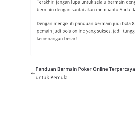
Terakhir, jangan lupa untuk selalu bermain den
bermain dengan santai akan membantu Anda da
Dengan mengikuti panduan bermain judi bola 8
pemain judi bola online yang sukses. Jadi, tung
kemenangan besar!
Panduan Bermain Poker Online Terpercaya
untuk Pemula