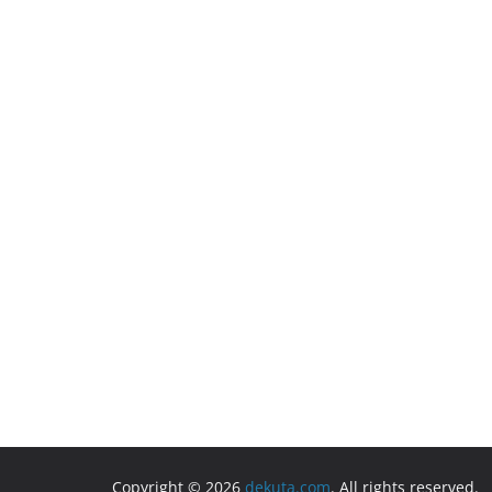
Copyright © 2026
dekuta.com
. All rights reserved.