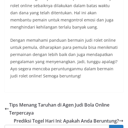
rolet online sebaiknya dilakukan dalam batas waktu
dan dana yang telah ditentukan. Hal ini akan
membantu pemain untuk mengontrol emosi dan juga
menghindari kehilangan terlalu banyak uang.
Dengan memahami panduan bermain judi rolet online
untuk pemula, diharapkan para pemula bisa menikmati
permainan dengan lebih baik dan juga mendapatkan
pengalaman yang menyenangkan. Jadi, tunggu apalagi?
Ayo segera mencoba peruntunganmu dalam bermain
judi rolet online! Semoga beruntung!
Tips Menang Taruhan di Agen Judi Bola Online
Terpercaya
Prediksi Togel Hari Ini: Apakah Anda Beruntung?