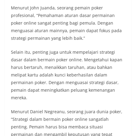
Menurut John Juanda, seorang pemain poker
profesional, “Pemahaman aturan dasar permainan
poker online sangat penting bagi pemula. Dengan
menguasai aturan mainnya, pemain dapat fokus pada
strategi permainan yang lebih baik.”
Selain itu, penting juga untuk mempelajari strategi
dasar dalam bermain poker online. Mengetahui kapan
harus bertaruh, menaikkan taruhan, atau bahkan
melipat kartu adalah kunci keberhasilan dalam
permainan poker. Dengan menguasai strategi dasar,
pemain dapat meningkatkan peluang kemenangan
mereka.
Menurut Daniel Negreanu, seorang juara dunia poker,
“Strategi dalam bermain poker online sangatlah
penting. Pemain harus bisa membaca situasi
permainan dan mengambil keputusan yang tepat