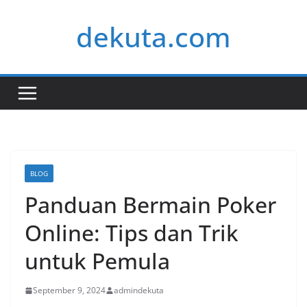
Skip
dekuta.com
to
content
BLOG
Panduan Bermain Poker
Online: Tips dan Trik
untuk Pemula
September 9, 2024
admindekuta