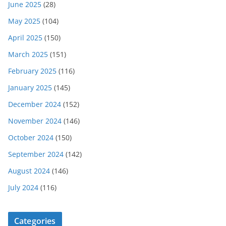
June 2025
(28)
May 2025
(104)
April 2025
(150)
March 2025
(151)
February 2025
(116)
January 2025
(145)
December 2024
(152)
November 2024
(146)
October 2024
(150)
September 2024
(142)
August 2024
(146)
July 2024
(116)
Categories