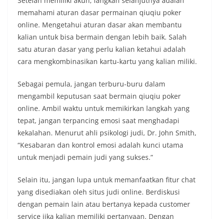
Setelah memiliki akun, langkah selanjutnya adalah
memahami aturan dasar permainan qiuqiu poker
online. Mengetahui aturan dasar akan membantu
kalian untuk bisa bermain dengan lebih baik. Salah
satu aturan dasar yang perlu kalian ketahui adalah
cara mengkombinasikan kartu-kartu yang kalian miliki.
Sebagai pemula, jangan terburu-buru dalam
mengambil keputusan saat bermain qiuqiu poker
online. Ambil waktu untuk memikirkan langkah yang
tepat, jangan terpancing emosi saat menghadapi
kekalahan. Menurut ahli psikologi judi, Dr. John Smith,
“Kesabaran dan kontrol emosi adalah kunci utama
untuk menjadi pemain judi yang sukses.”
Selain itu, jangan lupa untuk memanfaatkan fitur chat
yang disediakan oleh situs judi online. Berdiskusi
dengan pemain lain atau bertanya kepada customer
service jika kalian memiliki pertanyaan. Dengan