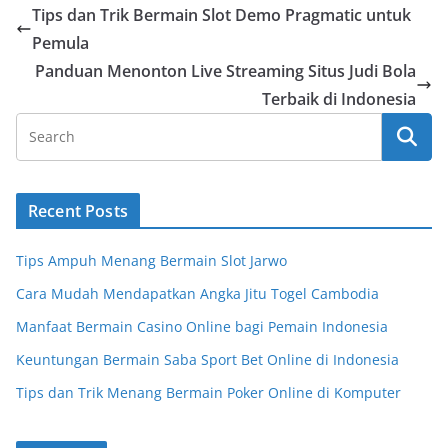
Tips dan Trik Bermain Slot Demo Pragmatic untuk
Pemula
Panduan Menonton Live Streaming Situs Judi Bola
Terbaik di Indonesia
Recent Posts
Tips Ampuh Menang Bermain Slot Jarwo
Cara Mudah Mendapatkan Angka Jitu Togel Cambodia
Manfaat Bermain Casino Online bagi Pemain Indonesia
Keuntungan Bermain Saba Sport Bet Online di Indonesia
Tips dan Trik Menang Bermain Poker Online di Komputer