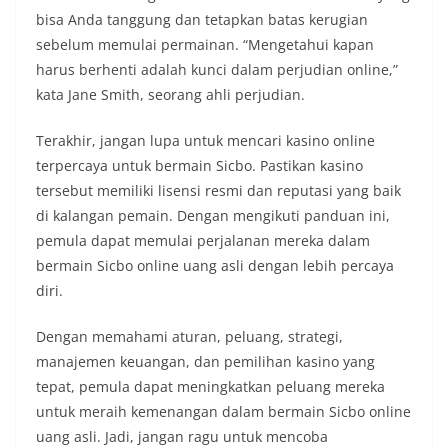
bisa Anda tanggung dan tetapkan batas kerugian
sebelum memulai permainan. “Mengetahui kapan
harus berhenti adalah kunci dalam perjudian online,”
kata Jane Smith, seorang ahli perjudian.
Terakhir, jangan lupa untuk mencari kasino online
terpercaya untuk bermain Sicbo. Pastikan kasino
tersebut memiliki lisensi resmi dan reputasi yang baik
di kalangan pemain. Dengan mengikuti panduan ini,
pemula dapat memulai perjalanan mereka dalam
bermain Sicbo online uang asli dengan lebih percaya
diri.
Dengan memahami aturan, peluang, strategi,
manajemen keuangan, dan pemilihan kasino yang
tepat, pemula dapat meningkatkan peluang mereka
untuk meraih kemenangan dalam bermain Sicbo online
uang asli. Jadi, jangan ragu untuk mencoba