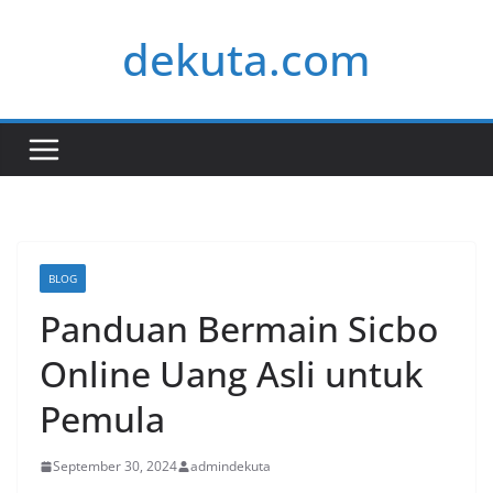
Skip
dekuta.com
to
content
BLOG
Panduan Bermain Sicbo
Online Uang Asli untuk
Pemula
September 30, 2024
admindekuta