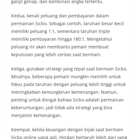
ganjil genap, dan kombinasi angka tertentu.
Kedua, kenali peluang dan pembayaran dalam
permainan Sicbo. Sebagai contoh, taruhan besar kecil
memiliki peluang 1:1, sementara taruhan triple
memiliki pembayaran hingga 180:1. Mengetahui
peluang ini akan membantu pemain membuat
keputusan yang lebih cerdas saat bermain.
Ketiga, gunakan strategi yang tepat saat bermain Sicbo.
Misalnya, beberapa pemain mungkin memilih untuk
fokus pada taruhan dengan peluang lebih tinggi untuk
meningkatkan kemungkinan kemenangan. Namun,
penting untuk diingat bahwa Sicbo adalah permainan
keberuntungan, jadi tidak ada strategi yang bisa
menjamin kemenangan.
Keempat, kelola keuangan dengan bijak saat bermain
Sicbo online uang asli. Hindari bertaruh lebih dari yang