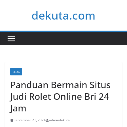
Skip
dekuta.com
to
content
BLOG
Panduan Bermain Situs
Judi Rolet Online Bri 24
Jam
September 21, 2024
admindekuta