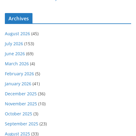
Archives
August 2026
(45)
July 2026
(153)
June 2026
(69)
March 2026
(4)
February 2026
(5)
January 2026
(41)
December 2025
(36)
November 2025
(10)
October 2025
(3)
September 2025
(23)
August 2025
(33)