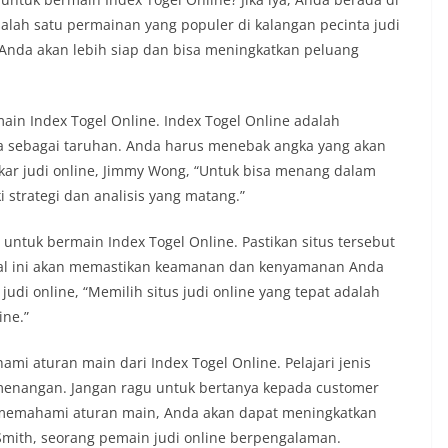
salah satu permainan yang populer di kalangan pecinta judi
 Anda akan lebih siap dan bisa meningkatkan peluang
n Index Togel Online. Index Togel Online adalah
a sebagai taruhan. Anda harus menebak angka yang akan
akar judi online, Jimmy Wong, “Untuk bisa menang dalam
 strategi dan analisis yang matang.”
ya untuk bermain Index Togel Online. Pastikan situs tersebut
. Hal ini akan memastikan keamanan dan kenyamanan Anda
udi online, “Memilih situs judi online yang tepat adalah
ine.”
hami aturan main dari Index Togel Online. Pelajari jenis
menangan. Jangan ragu untuk bertanya kepada customer
an memahami aturan main, Anda akan dapat meningkatkan
e Smith, seorang pemain judi online berpengalaman.