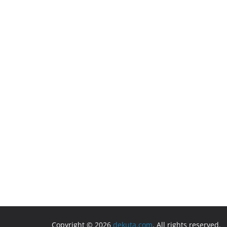
Copyright © 2026
dekuta.com
. All rights reserved.