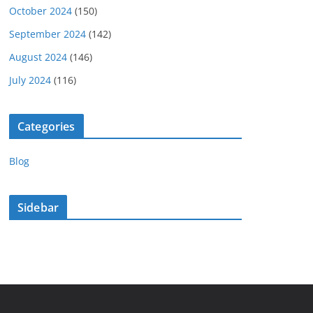
October 2024
(150)
September 2024
(142)
August 2024
(146)
July 2024
(116)
Categories
Blog
Sidebar