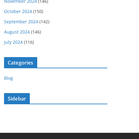
November 2024
(146)
October 2024
(150)
September 2024
(142)
August 2024
(146)
July 2024
(116)
Categories
Blog
Sidebar