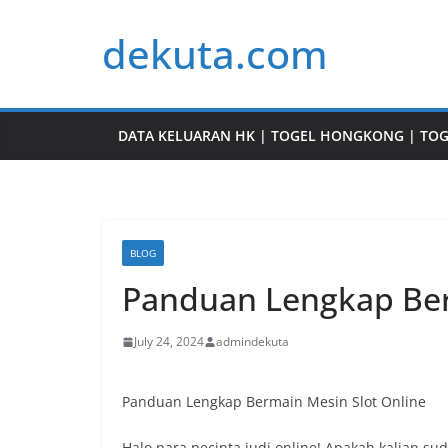
Skip
dekuta.com
to
content
DATA KELUARAN HK | TOGEL HONGKONG | TOGE
BLOG
Panduan Lengkap Ber
July 24, 2024
admindekuta
Panduan Lengkap Bermain Mesin Slot Online
Halo para pecinta judi online! Apakah kalian su