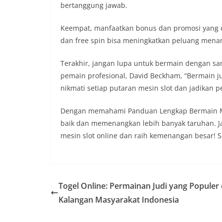
bertanggung jawab.
Keempat, manfaatkan bonus dan promosi yang dit
dan free spin bisa meningkatkan peluang menan
Terakhir, jangan lupa untuk bermain dengan sa
pemain profesional, David Beckham, “Bermain ju
nikmati setiap putaran mesin slot dan jadikan
Dengan memahami Panduan Lengkap Bermain Mesi
baik dan memenangkan lebih banyak taruhan. Ja
mesin slot online dan raih kemenangan besar! 
Togel Online: Permainan Judi yang Populer 
Kalangan Masyarakat Indonesia