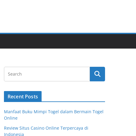
Recent Posts
Manfaat Buku Mimpi Togel dalam Bermain Togel
Online
Review Situs Casino Online Terpercaya di
Indonesia