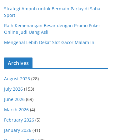
Strategi Ampuh untuk Bermain Parlay di Saba
Sport
Raih Kemenangan Besar dengan Promo Poker
Online Judi Uang Asli
Mengenal Lebih Dekat Slot Gacor Malam Ini
Archives
August 2026
(28)
July 2026
(153)
June 2026
(69)
March 2026
(4)
February 2026
(5)
January 2026
(41)