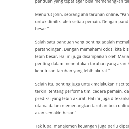
panduan yang tepat agar bisa memenangkan t
Menurut John, seorang ahli taruhan online, “P
untuk dimiliki oleh setiap pemain. Dengan pan
besar.”
Salah satu panduan yang penting adalah mema
pertandingan. Dengan memahami odds, kita bi
lebih besar. Hal ini juga disampaikan oleh Ma
penting dalam menentukan taruhan yang akan 
keputusan taruhan yang lebih akurat.”
Selain itu, penting juga untuk melakukan riset 
terkini tentang performa tim, cedera pemain, 
prediksi yang lebih akurat. Hal ini juga ditekank
utama dalam memenangkan taruhan bola online
akan semakin besar.”
Tak lupa, manajemen keuangan juga perlu dipe