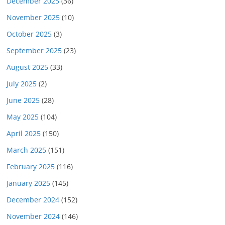
December 2025
(36)
November 2025
(10)
October 2025
(3)
September 2025
(23)
August 2025
(33)
July 2025
(2)
June 2025
(28)
May 2025
(104)
April 2025
(150)
March 2025
(151)
February 2025
(116)
January 2025
(145)
December 2024
(152)
November 2024
(146)