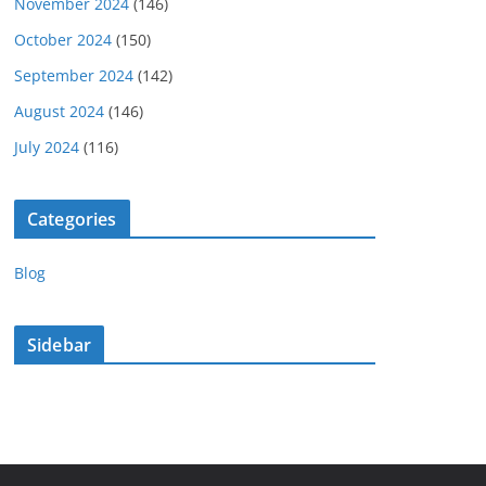
November 2024
(146)
October 2024
(150)
September 2024
(142)
August 2024
(146)
July 2024
(116)
Categories
Blog
Sidebar