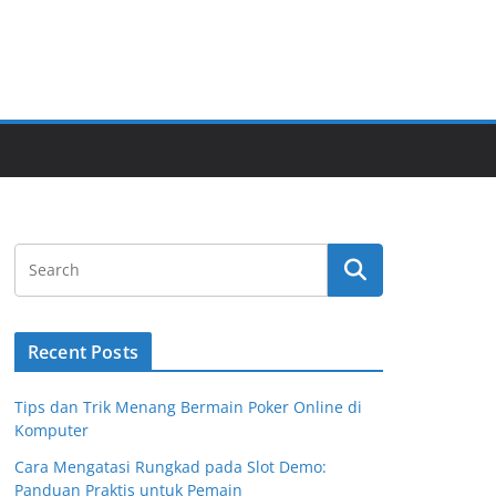
Recent Posts
Tips dan Trik Menang Bermain Poker Online di
Komputer
Cara Mengatasi Rungkad pada Slot Demo:
Panduan Praktis untuk Pemain