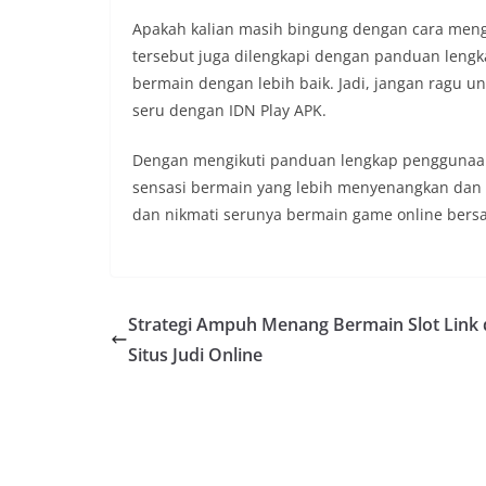
Apakah kalian masih bingung dengan cara mengg
tersebut juga dilengkapi dengan panduan len
bermain dengan lebih baik. Jadi, jangan ragu 
seru dengan IDN Play APK.
Dengan mengikuti panduan lengkap penggunaan
sensasi bermain yang lebih menyenangkan dan pr
dan nikmati serunya bermain game online bers
Strategi Ampuh Menang Bermain Slot Link 
Situs Judi Online