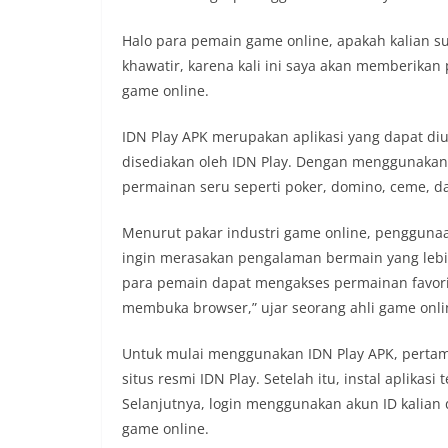
Halo para pemain game online, apakah kalian su
khawatir, karena kali ini saya akan memberika
game online.
IDN Play APK merupakan aplikasi yang dapat d
disediakan oleh IDN Play. Dengan menggunakan a
permainan seru seperti poker, domino, ceme, da
Menurut pakar industri game online, pengguna
ingin merasakan pengalaman bermain yang lebi
para pemain dapat mengakses permainan favorit
membuka browser,” ujar seorang ahli game onli
Untuk mulai menggunakan IDN Play APK, pertama
situs resmi IDN Play. Setelah itu, instal aplikasi
Selanjutnya, login menggunakan akun ID kalian
game online.