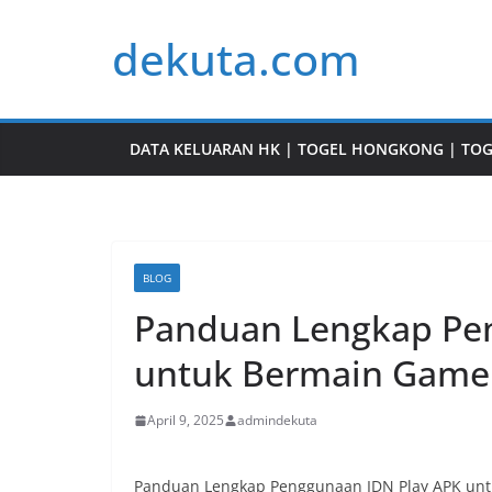
Skip
dekuta.com
to
content
DATA KELUARAN HK | TOGEL HONGKONG | TOGE
BLOG
Panduan Lengkap Pe
untuk Bermain Game
April 9, 2025
admindekuta
Panduan Lengkap Penggunaan IDN Play APK un