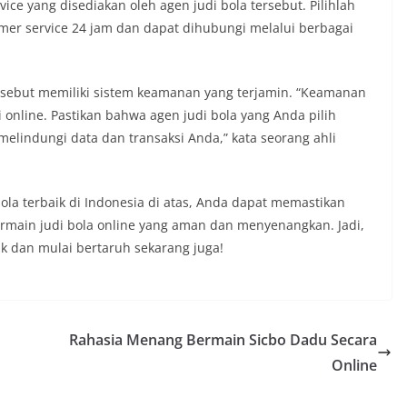
vice yang disediakan oleh agen judi bola tersebut. Pilihlah
mer service 24 jam dan dapat dihubungi melalui berbagai
ersebut memiliki sistem keamanan yang terjamin. “Keamanan
 online. Pastikan bahwa agen judi bola yang Anda pilih
elindungi data dan transaksi Anda,” kata seorang ahli
la terbaik di Indonesia di atas, Anda dapat memastikan
ain judi bola online yang aman dan menyenangkan. Jadi,
ik dan mulai bertaruh sekarang juga!
Rahasia Menang Bermain Sicbo Dadu Secara
Online