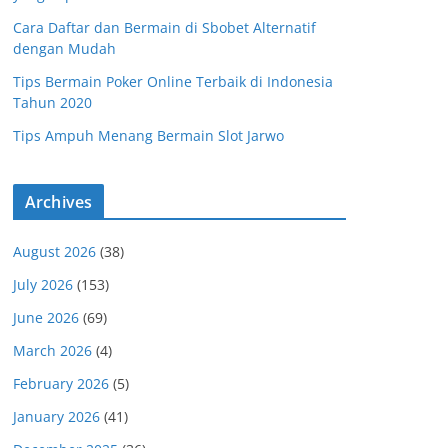
Cara Daftar dan Bermain di Sbobet Alternatif
dengan Mudah
Tips Bermain Poker Online Terbaik di Indonesia
Tahun 2020
Tips Ampuh Menang Bermain Slot Jarwo
Archives
August 2026
(38)
July 2026
(153)
June 2026
(69)
March 2026
(4)
February 2026
(5)
January 2026
(41)