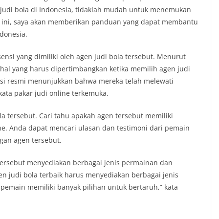
n judi bola di Indonesia, tidaklah mudah untuk menemukan
kel ini, saya akan memberikan panduan yang dapat membantu
ndonesia.
nsi yang dimiliki oleh agen judi bola tersebut. Menurut
u hal yang harus dipertimbangkan ketika memilih agen judi
sensi resmi menunjukkan bahwa mereka telah melewati
kata pakar judi online terkemuka.
ola tersebut. Cari tahu apakah agen tersebut memiliki
ine. Anda dapat mencari ulasan dan testimoni dari pemain
gan agen tersebut.
tersebut menyediakan berbagai jenis permainan dan
n judi bola terbaik harus menyediakan berbagai jenis
pemain memiliki banyak pilihan untuk bertaruh,” kata