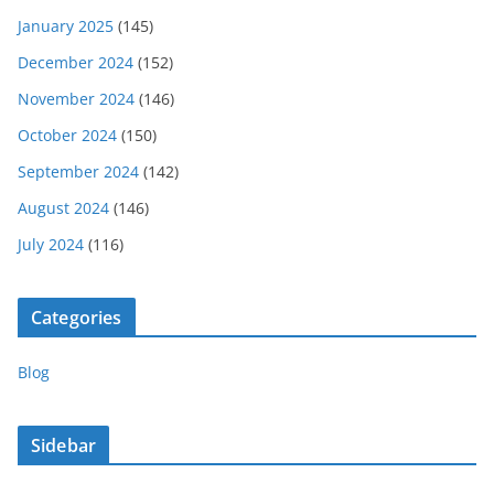
January 2025
(145)
December 2024
(152)
November 2024
(146)
October 2024
(150)
September 2024
(142)
August 2024
(146)
July 2024
(116)
Categories
Blog
Sidebar