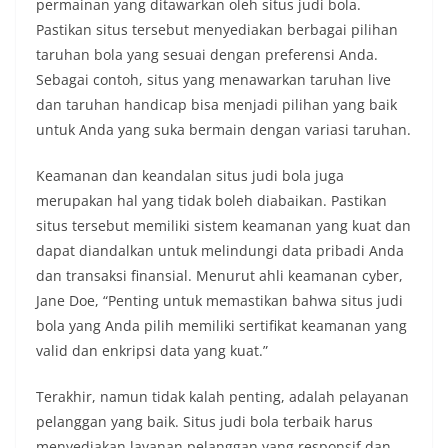
permainan yang ditawarkan oleh situs judi bola.
Pastikan situs tersebut menyediakan berbagai pilihan
taruhan bola yang sesuai dengan preferensi Anda.
Sebagai contoh, situs yang menawarkan taruhan live
dan taruhan handicap bisa menjadi pilihan yang baik
untuk Anda yang suka bermain dengan variasi taruhan.
Keamanan dan keandalan situs judi bola juga
merupakan hal yang tidak boleh diabaikan. Pastikan
situs tersebut memiliki sistem keamanan yang kuat dan
dapat diandalkan untuk melindungi data pribadi Anda
dan transaksi finansial. Menurut ahli keamanan cyber,
Jane Doe, “Penting untuk memastikan bahwa situs judi
bola yang Anda pilih memiliki sertifikat keamanan yang
valid dan enkripsi data yang kuat.”
Terakhir, namun tidak kalah penting, adalah pelayanan
pelanggan yang baik. Situs judi bola terbaik harus
menyediakan layanan pelanggan yang responsif dan