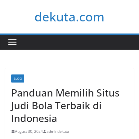
Skip
dekuta.com
to
content
BLOG
Panduan Memilih Situs
Judi Bola Terbaik di
Indonesia
August 30, 2024
admindekuta