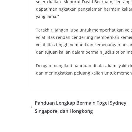
selera kalian. Menurut David Beckham, seorang
dapat meningkatkan pengalaman bermain kalia
yang lama.”
Terakhir, jangan lupa untuk memperhatikan volat
volatilitas rendah cenderung memberikan kemen
volatilitas tinggi memberikan kemenangan besar
dan tujuan kalian dalam bermain judi slot onlin
Dengan mengikuti panduan di atas, kami yakin 
dan meningkatkan peluang kalian untuk memen
Panduan Lengkap Bermain Togel Sydney,
Singapore, dan Hongkong