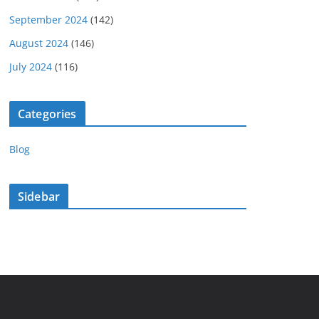
September 2024
(142)
August 2024
(146)
July 2024
(116)
Categories
Blog
Sidebar