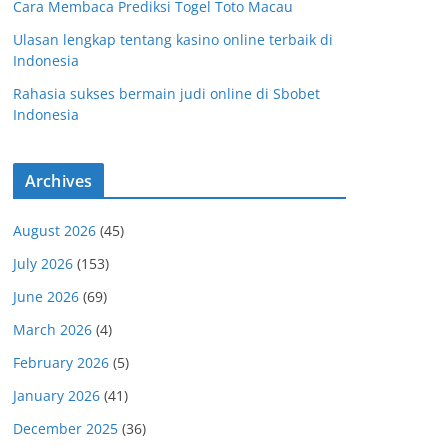
Cara Membaca Prediksi Togel Toto Macau
Ulasan lengkap tentang kasino online terbaik di
Indonesia
Rahasia sukses bermain judi online di Sbobet
Indonesia
Archives
August 2026
(45)
July 2026
(153)
June 2026
(69)
March 2026
(4)
February 2026
(5)
January 2026
(41)
December 2025
(36)