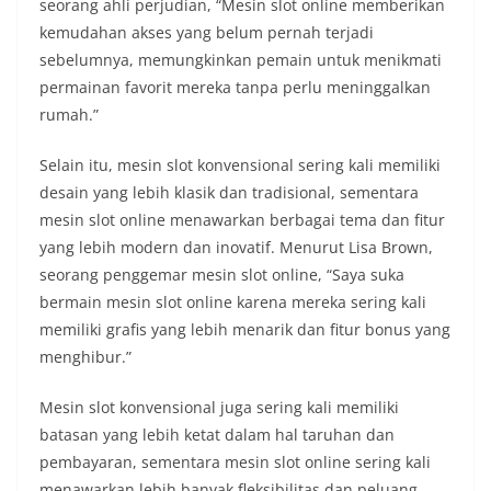
seorang ahli perjudian, “Mesin slot online memberikan
kemudahan akses yang belum pernah terjadi
sebelumnya, memungkinkan pemain untuk menikmati
permainan favorit mereka tanpa perlu meninggalkan
rumah.”
Selain itu, mesin slot konvensional sering kali memiliki
desain yang lebih klasik dan tradisional, sementara
mesin slot online menawarkan berbagai tema dan fitur
yang lebih modern dan inovatif. Menurut Lisa Brown,
seorang penggemar mesin slot online, “Saya suka
bermain mesin slot online karena mereka sering kali
memiliki grafis yang lebih menarik dan fitur bonus yang
menghibur.”
Mesin slot konvensional juga sering kali memiliki
batasan yang lebih ketat dalam hal taruhan dan
pembayaran, sementara mesin slot online sering kali
menawarkan lebih banyak fleksibilitas dan peluang