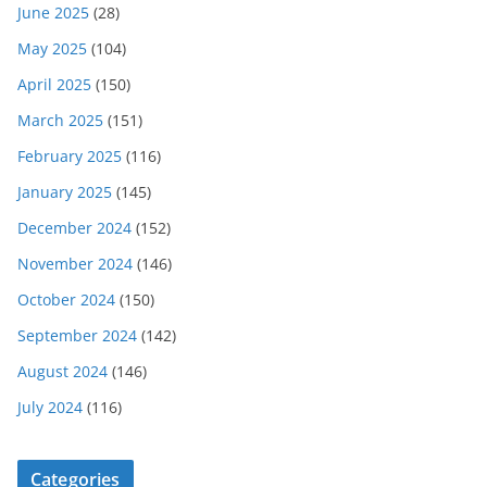
June 2025
(28)
May 2025
(104)
April 2025
(150)
March 2025
(151)
February 2025
(116)
January 2025
(145)
December 2024
(152)
November 2024
(146)
October 2024
(150)
September 2024
(142)
August 2024
(146)
July 2024
(116)
Categories