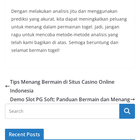
Dengan melakukan analisis jitu dan menggunakan
prediksi yang akurat, kita dapat meningkatkan peluang
untuk menang dalam permainan togel. Jadi, jangan
ragu untuk mencoba metode-metode analisis yang
telah kami bagikan di atas. Semoga beruntung dan
selamat bermain togel!
Tips Menang Bermain di Situs Casino Online
Indonesia
Demo Slot PG Soft: Panduan Bermain dan Menang
Recent Posts