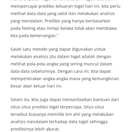
mempercayai prediksi keluaran togel hari ini, kita perlu
melihat data-data yang valid dan melakukan analisis
yang mendalam. Prediksi yang hanya berdasarkan
pada feeling atau mimpi belaka tidak akan membawa
kita pada kemenangan.”
Salah satu metode yang dapat digunakan untuk
melakukan analisis jitu dalam togel adalah dengan
melihat pola-pola angka yang sering muncul dalam
data-data sebelumnya. Dengan cara ini, kita dapat
memperkirakan angka-angka mana yang kemungkinan
besar akan keluar hari ini.
Selain itu, kita juga dapat memanfaatkan bantuan dari
situs-situs prediksi togel terpercaya. Situs-situs
tersebut biasanya memiliki tim ahli yang melakukan
analisis mendalam terhadap data togel sehingga
prediksinya lebih akurat.