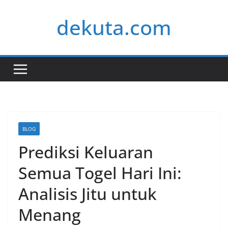
Skip
dekuta.com
to
content
BLOG
Prediksi Keluaran
Semua Togel Hari Ini:
Analisis Jitu untuk
Menang