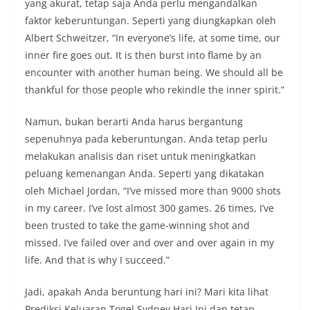
yang akurat, tetap saja Anda perlu mengandalkan
faktor keberuntungan. Seperti yang diungkapkan oleh
Albert Schweitzer, “In everyone’s life, at some time, our
inner fire goes out. It is then burst into flame by an
encounter with another human being. We should all be
thankful for those people who rekindle the inner spirit.”
Namun, bukan berarti Anda harus bergantung
sepenuhnya pada keberuntungan. Anda tetap perlu
melakukan analisis dan riset untuk meningkatkan
peluang kemenangan Anda. Seperti yang dikatakan
oleh Michael Jordan, “I’ve missed more than 9000 shots
in my career. I’ve lost almost 300 games. 26 times, I’ve
been trusted to take the game-winning shot and
missed. I’ve failed over and over and over again in my
life. And that is why I succeed.”
Jadi, apakah Anda beruntung hari ini? Mari kita lihat
Prediksi Keluaran Togel Sydney Hari Ini dan tetap