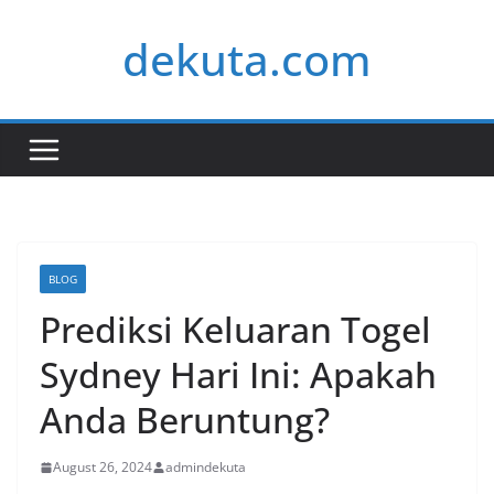
Skip
dekuta.com
to
content
BLOG
Prediksi Keluaran Togel
Sydney Hari Ini: Apakah
Anda Beruntung?
August 26, 2024
admindekuta