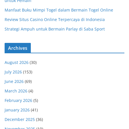
untuk Pemain
Manfaat Buku Mimpi Togel dalam Bermain Togel Online
Review Situs Casino Online Terpercaya di Indonesia
Strategi Ampuh untuk Bermain Parlay di Saba Sport
Archives
August 2026
(30)
July 2026
(153)
June 2026
(69)
March 2026
(4)
February 2026
(5)
January 2026
(41)
December 2025
(36)
November 2025
(10)