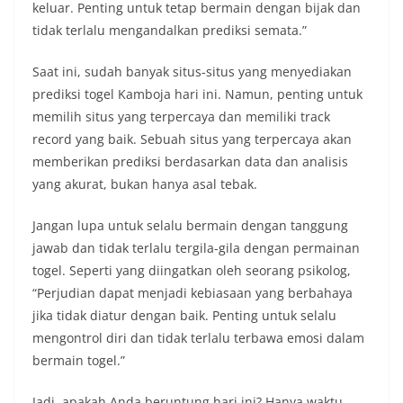
keluar. Penting untuk tetap bermain dengan bijak dan
tidak terlalu mengandalkan prediksi semata.”
Saat ini, sudah banyak situs-situs yang menyediakan
prediksi togel Kamboja hari ini. Namun, penting untuk
memilih situs yang terpercaya dan memiliki track
record yang baik. Sebuah situs yang terpercaya akan
memberikan prediksi berdasarkan data dan analisis
yang akurat, bukan hanya asal tebak.
Jangan lupa untuk selalu bermain dengan tanggung
jawab dan tidak terlalu tergila-gila dengan permainan
togel. Seperti yang diingatkan oleh seorang psikolog,
“Perjudian dapat menjadi kebiasaan yang berbahaya
jika tidak diatur dengan baik. Penting untuk selalu
mengontrol diri dan tidak terlalu terbawa emosi dalam
bermain togel.”
Jadi, apakah Anda beruntung hari ini? Hanya waktu