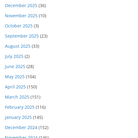
December 2025
(36)
November 2025
(10)
October 2025
(3)
September 2025
(23)
August 2025
(33)
July 2025
(2)
June 2025
(28)
May 2025
(104)
April 2025
(150)
March 2025
(151)
February 2025
(116)
January 2025
(145)
December 2024
(152)
November 2024
(146)