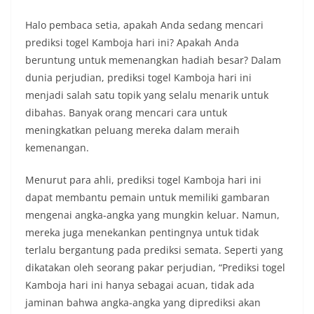
Halo pembaca setia, apakah Anda sedang mencari
prediksi togel Kamboja hari ini? Apakah Anda
beruntung untuk memenangkan hadiah besar? Dalam
dunia perjudian, prediksi togel Kamboja hari ini
menjadi salah satu topik yang selalu menarik untuk
dibahas. Banyak orang mencari cara untuk
meningkatkan peluang mereka dalam meraih
kemenangan.
Menurut para ahli, prediksi togel Kamboja hari ini
dapat membantu pemain untuk memiliki gambaran
mengenai angka-angka yang mungkin keluar. Namun,
mereka juga menekankan pentingnya untuk tidak
terlalu bergantung pada prediksi semata. Seperti yang
dikatakan oleh seorang pakar perjudian, “Prediksi togel
Kamboja hari ini hanya sebagai acuan, tidak ada
jaminan bahwa angka-angka yang diprediksi akan