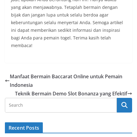
yang akan menjawabnya. Tetaplah bermain dengan
bijak dan jangan lupa untuk selalu berdoa agar
keberuntungan selalu menyertai Anda. Semoga artikel
ini dapat memberikan sedikit informasi dan inspirasi
bagi Anda para pemain togel. Terima kasih telah
membaca!
Manfaat Bermain Baccarat Online untuk Pemain
Indonesia
Teknik Bermain Demo Slot Bonanza yang Efektif
Recent Posts