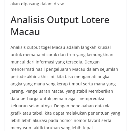
akan dipasang dalam draw.
Analisis Output Lotere
Macau
Analisis output togel Macau adalah langkah krusial
untuk memahami corak dan tren yang kemungkinan
muncul dari informasi yang tersedia. Dengan
mencermati hasil pengeluaran Macau dalam sejumlah
periode akhir-akhir ini, kita bisa mengamati angka-
angka yang mana yang kerap timbul serta mana yang
jarang. Pengeluaran Macau yang stabil Memberikan
data berharga untuk pemain agar memprediksi
keluaran selanjutnya. Dengan penelaahan data via
grafik atau tabel, kita dapat melakukan penentuan yang
lebih lebih akurasi pada nomor-nomor favorit serta
menyusun taktik taruhan yang lebih tepat.