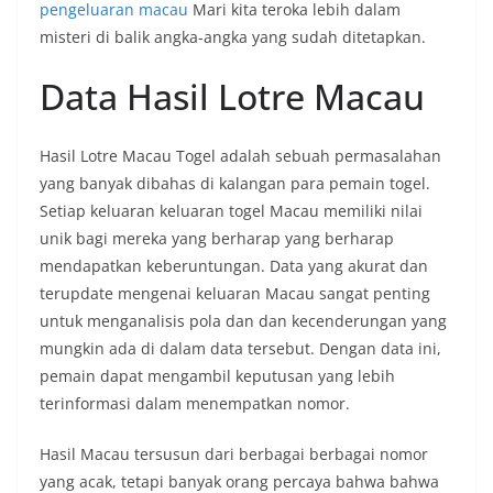
pengeluaran macau
Mari kita teroka lebih dalam
misteri di balik angka-angka yang sudah ditetapkan.
Data Hasil Lotre Macau
Hasil Lotre Macau Togel adalah sebuah permasalahan
yang banyak dibahas di kalangan para pemain togel.
Setiap keluaran keluaran togel Macau memiliki nilai
unik bagi mereka yang berharap yang berharap
mendapatkan keberuntungan. Data yang akurat dan
terupdate mengenai keluaran Macau sangat penting
untuk menganalisis pola dan dan kecenderungan yang
mungkin ada di dalam data tersebut. Dengan data ini,
pemain dapat mengambil keputusan yang lebih
terinformasi dalam menempatkan nomor.
Hasil Macau tersusun dari berbagai berbagai nomor
yang acak, tetapi banyak orang percaya bahwa bahwa