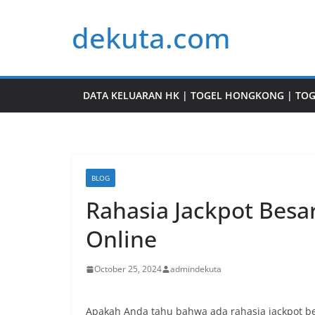
Skip
dekuta.com
to
content
DATA KELUARAN HK | TOGEL HONGKONG | TOGE
BLOG
Rahasia Jackpot Besa
Online
October 25, 2024
admindekuta
Apakah Anda tahu bahwa ada rahasia jackpot be