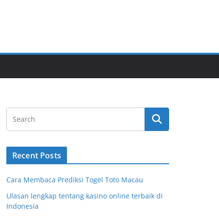
Recent Posts
Cara Membaca Prediksi Togel Toto Macau
Ulasan lengkap tentang kasino online terbaik di
Indonesia