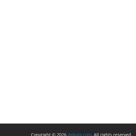
Copyright © 2026
dekuta.com
. All rights reserved.