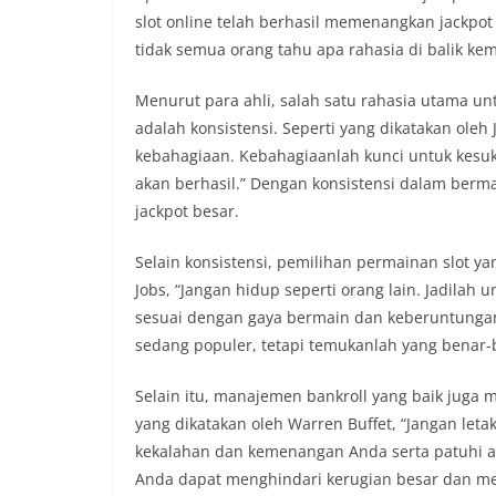
slot online telah berhasil memenangkan jackp
tidak semua orang tahu apa rahasia di balik ke
Menurut para ahli, salah satu rahasia utama u
adalah konsistensi. Seperti yang dikatakan oleh
kebahagiaan. Kebahagiaanlah kunci untuk kesuk
akan berhasil.” Dengan konsistensi dalam berm
jackpot besar.
Selain konsistensi, pemilihan permainan slot y
Jobs, “Jangan hidup seperti orang lain. Jadilah u
sesuai dengan gaya bermain dan keberuntungan
sedang populer, tetapi temukanlah yang benar-
Selain itu, manajemen bankroll yang baik juga 
yang dikatakan oleh Warren Buffet, “Jangan let
kekalahan dan kemenangan Anda serta patuhi a
Anda dapat menghindari kerugian besar dan me