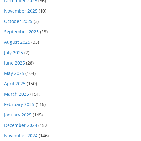
December 2025
(36)
November 2025
(10)
October 2025
(3)
September 2025
(23)
August 2025
(33)
July 2025
(2)
June 2025
(28)
May 2025
(104)
April 2025
(150)
March 2025
(151)
February 2025
(116)
January 2025
(145)
December 2024
(152)
November 2024
(146)