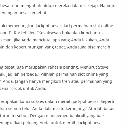
ot besar dan mengubah hidup mereka dalam sekejap. Namun,
menangan besar tersebut.
ntuk memenangkan jackpot besar dari permainan slot online
 John D. Rockefeller, “Kesuksesan bukanlah kunci untuk
sesan. Jika Anda mencintai apa yang Anda lakukan, Anda
ain dan keberuntungan yang tepat, Anda juga bisa meraih
ang tepat juga merupakan rahasia penting. Menurut Steve
nik, jadilah berbeda.” Pilihlah permainan slot online yang
 Anda. Jangan hanya mengikuti tren atau permainan yang
benar cocok untuk Anda.
merupakan kunci sukses dalam meraih jackpot besar. Seperti
akkan semua telur Anda dalam satu keranjang.” Aturlah batas
turan tersebut. Dengan manajemen bankroll yang baik,
ningkatkan peluang Anda untuk meraih jackpot besar.