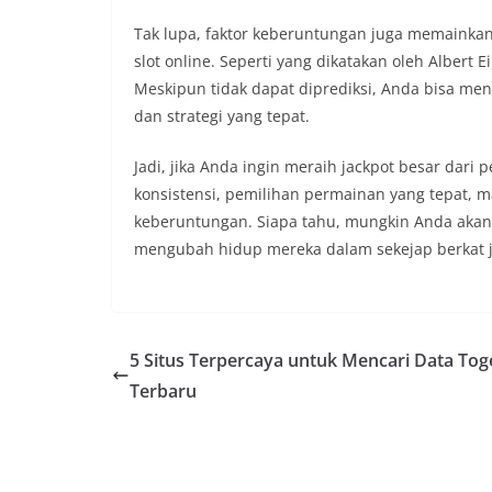
Tak lupa, faktor keberuntungan juga memainkan
slot online. Seperti yang dikatakan oleh Albert
Meskipun tidak dapat diprediksi, Anda bisa 
dan strategi yang tepat.
Jadi, jika Anda ingin meraih jackpot besar dari p
konsistensi, pemilihan permainan yang tepat, m
keberuntungan. Siapa tahu, mungkin Anda akan m
mengubah hidup mereka dalam sekejap berkat ja
5 Situs Terpercaya untuk Mencari Data Tog
Terbaru