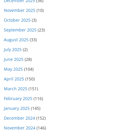
December 2025
(36)
November 2025
(10)
October 2025
(3)
September 2025
(23)
August 2025
(33)
July 2025
(2)
June 2025
(28)
May 2025
(104)
April 2025
(150)
March 2025
(151)
February 2025
(116)
January 2025
(145)
December 2024
(152)
November 2024
(146)