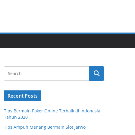
Recent Posts
Tips Bermain Poker Online Terbaik di Indonesia
Tahun 2020
Tips Ampuh Menang Bermain Slot Jarwo