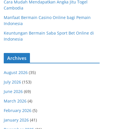
Cara Mudah Mendapatkan Angka Jitu Togel
Cambodia
Manfaat Bermain Casino Online bagi Pemain
Indonesia
Keuntungan Bermain Saba Sport Bet Online di
Indonesia
Archives
August 2026
(35)
July 2026
(153)
June 2026
(69)
March 2026
(4)
February 2026
(5)
January 2026
(41)