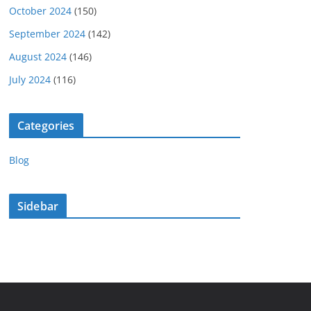
October 2024
(150)
September 2024
(142)
August 2024
(146)
July 2024
(116)
Categories
Blog
Sidebar