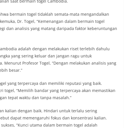
lian saat bermain togel Cambodia.
hwa bermain togel tidaklah semata-mata mengandalkan
rkemuka, Dr. Togel, “Kemenangan dalam bermain togel
egi dan analisis yang matang daripada faktor keberuntungan
Cambodia adalah dengan melakukan riset terlebih dahulu
ngka yang sering keluar dan jangan ragu untuk
a. Menurut Profesor Togel, “Dengan melakukan analisis yang
ebih besar.”
ogel yang terpercaya dan memiliki reputasi yang baik.
tri togel, “Memilih bandar yang terpercaya akan memastikan
an tepat waktu dan tanpa masalah.”
n kalian dengan baik. Hindari untuk terlalu sering
sebut dapat memengaruhi fokus dan konsentrasi kalian.
g sukses, “Kunci utama dalam bermain togel adalah