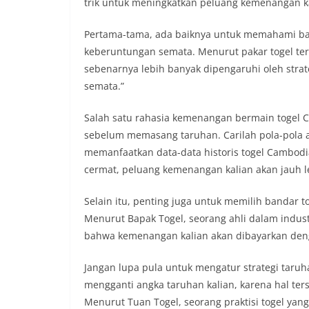
trik untuk meningkatkan peluang kemenangan ka
Pertama-tama, ada baiknya untuk memahami ba
keberuntungan semata. Menurut pakar togel te
sebenarnya lebih banyak dipengaruhi oleh strat
semata.”
Salah satu rahasia kemenangan bermain togel 
sebelum memasang taruhan. Carilah pola-pola a
memanfaatkan data-data historis togel Cambodi
cermat, peluang kemenangan kalian akan jauh l
Selain itu, penting juga untuk memilih bandar t
Menurut Bapak Togel, seorang ahli dalam indus
bahwa kemenangan kalian akan dibayarkan deng
Jangan lupa pula untuk mengatur strategi taruha
mengganti angka taruhan kalian, karena hal ter
Menurut Tuan Togel, seorang praktisi togel yan