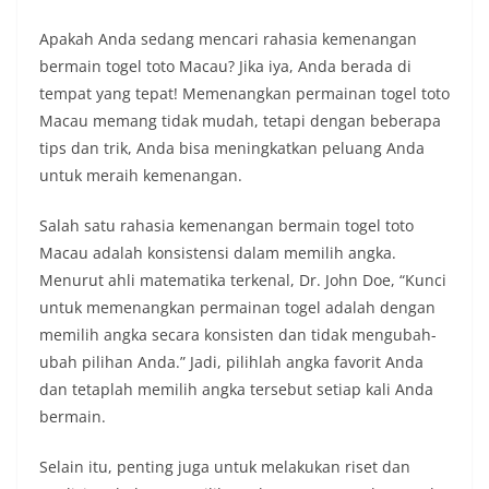
Apakah Anda sedang mencari rahasia kemenangan
bermain togel toto Macau? Jika iya, Anda berada di
tempat yang tepat! Memenangkan permainan togel toto
Macau memang tidak mudah, tetapi dengan beberapa
tips dan trik, Anda bisa meningkatkan peluang Anda
untuk meraih kemenangan.
Salah satu rahasia kemenangan bermain togel toto
Macau adalah konsistensi dalam memilih angka.
Menurut ahli matematika terkenal, Dr. John Doe, “Kunci
untuk memenangkan permainan togel adalah dengan
memilih angka secara konsisten dan tidak mengubah-
ubah pilihan Anda.” Jadi, pilihlah angka favorit Anda
dan tetaplah memilih angka tersebut setiap kali Anda
bermain.
Selain itu, penting juga untuk melakukan riset dan