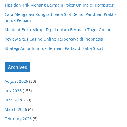
Tips dan Trik Menang Bermain Poker Online di Komputer
Cara Mengatasi Rungkad pada Slot Demo: Panduan Praktis
untuk Pemain
Manfaat Buku Mimpi Togel dalam Bermain Togel Online
Review Situs Casino Online Terpercaya di Indonesia
Strategi Ampuh untuk Bermain Parlay di Saba Sport
Archives
August 2026
(30)
July 2026
(153)
June 2026
(69)
March 2026
(4)
February 2026
(5)