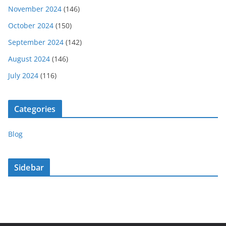
November 2024
(146)
October 2024
(150)
September 2024
(142)
August 2024
(146)
July 2024
(116)
Categories
Blog
Sidebar