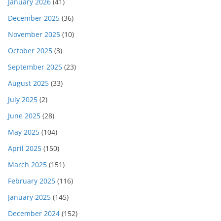
January 2026
(41)
December 2025
(36)
November 2025
(10)
October 2025
(3)
September 2025
(23)
August 2025
(33)
July 2025
(2)
June 2025
(28)
May 2025
(104)
April 2025
(150)
March 2025
(151)
February 2025
(116)
January 2025
(145)
December 2024
(152)