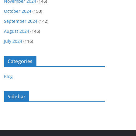
November 2024
(146)
October 2024
(150)
September 2024
(142)
August 2024
(146)
July 2024
(116)
Categories
Blog
Sidebar