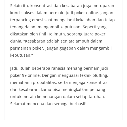
Selain itu, konsentrasi dan kesabaran juga merupakan
kunci sukses dalam bermain judi poker online. Jangan
terpancing emosi saat mengalami kekalahan dan tetap
tenang dalam mengambil keputusan. Seperti yang
dikatakan oleh Phil Hellmuth, seorang juara poker
dunia, “Kesabaran adalah senjata ampuh dalam
permainan poker. Jangan gegabah dalam mengambil
keputusan.”
Jadi, itulah beberapa rahasia menang bermain judi
poker 99 online. Dengan menguasai teknik bluffing,
memahami probabilitas, serta menjaga konsentrasi
dan kesabaran, kamu bisa meningkatkan peluang
untuk meraih kemenangan dalam setiap taruhan.
Selamat mencoba dan semoga berhasil!