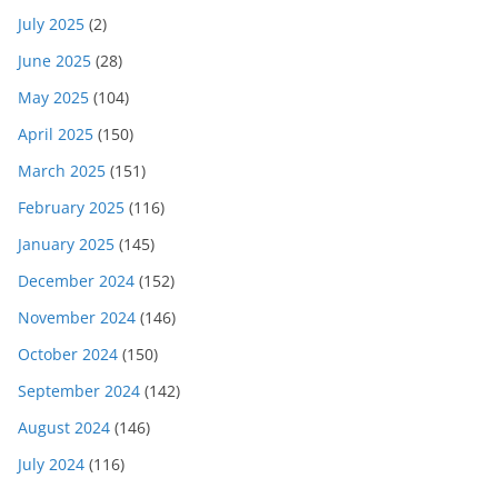
July 2025
(2)
June 2025
(28)
May 2025
(104)
April 2025
(150)
March 2025
(151)
February 2025
(116)
January 2025
(145)
December 2024
(152)
November 2024
(146)
October 2024
(150)
September 2024
(142)
August 2024
(146)
July 2024
(116)