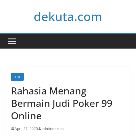
Skip
dekuta.com
to
content
BLOG
Rahasia Menang
Bermain Judi Poker 99
Online
April 27, 2025
admindekuta