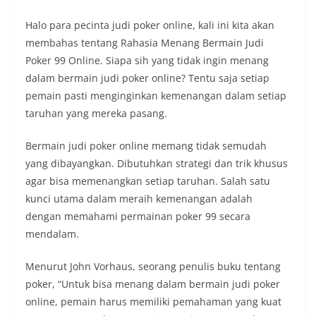
Halo para pecinta judi poker online, kali ini kita akan
membahas tentang Rahasia Menang Bermain Judi
Poker 99 Online. Siapa sih yang tidak ingin menang
dalam bermain judi poker online? Tentu saja setiap
pemain pasti menginginkan kemenangan dalam setiap
taruhan yang mereka pasang.
Bermain judi poker online memang tidak semudah
yang dibayangkan. Dibutuhkan strategi dan trik khusus
agar bisa memenangkan setiap taruhan. Salah satu
kunci utama dalam meraih kemenangan adalah
dengan memahami permainan poker 99 secara
mendalam.
Menurut John Vorhaus, seorang penulis buku tentang
poker, “Untuk bisa menang dalam bermain judi poker
online, pemain harus memiliki pemahaman yang kuat