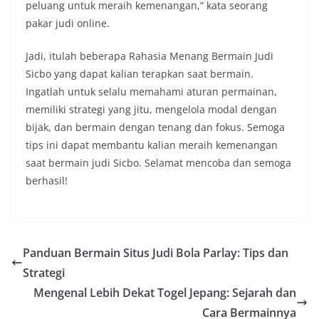
peluang untuk meraih kemenangan,” kata seorang
pakar judi online.
Jadi, itulah beberapa Rahasia Menang Bermain Judi
Sicbo yang dapat kalian terapkan saat bermain.
Ingatlah untuk selalu memahami aturan permainan,
memiliki strategi yang jitu, mengelola modal dengan
bijak, dan bermain dengan tenang dan fokus. Semoga
tips ini dapat membantu kalian meraih kemenangan
saat bermain judi Sicbo. Selamat mencoba dan semoga
berhasil!
Panduan Bermain Situs Judi Bola Parlay: Tips dan
Strategi
Mengenal Lebih Dekat Togel Jepang: Sejarah dan
Cara Bermainnya