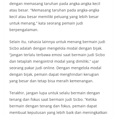
dengan memasang taruhan pada angka-angka kecil
atau besar. “Memasang taruhan pada angka-angka
kecil atau besar memiliki peluang yang lebih besar
untuk menang,” kata seorang pemain judi
berpengalaman.
Selain itu, rahasia lainnya untuk menang bermain judi
Sicbo adalah dengan mengelola modal dengan bijak.
“Jangan terlalu terbawa emosi saat bermain judi Sicbo
dan tetaplah mengontrol modal yang dimiliki,” ujar
seorang pakar judi online. Dengan mengelola modal
dengan bijak, pemain dapat menghindari kerugian
yang besar dan tetap bisa meraih kemenangan.
Terakhir, jangan lupa untuk selalu bermain dengan
tenang dan fokus saat bermain judi Sicbo. “Ketika
bermain dengan tenang dan fokus, pemain dapat
membuat keputusan yang lebih baik dan meningkatkan