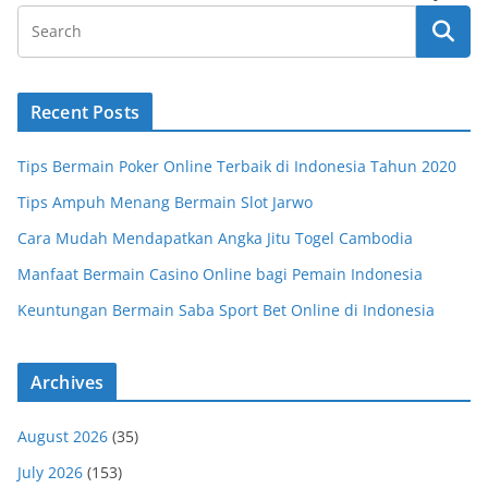
Recent Posts
Tips Bermain Poker Online Terbaik di Indonesia Tahun 2020
Tips Ampuh Menang Bermain Slot Jarwo
Cara Mudah Mendapatkan Angka Jitu Togel Cambodia
Manfaat Bermain Casino Online bagi Pemain Indonesia
Keuntungan Bermain Saba Sport Bet Online di Indonesia
Archives
August 2026
(35)
July 2026
(153)