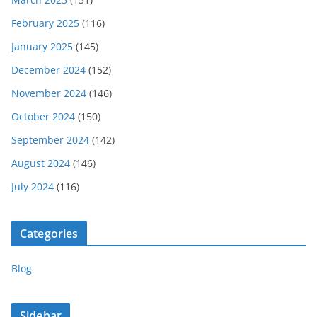
February 2025
(116)
January 2025
(145)
December 2024
(152)
November 2024
(146)
October 2024
(150)
September 2024
(142)
August 2024
(146)
July 2024
(116)
Categories
Blog
Sidebar