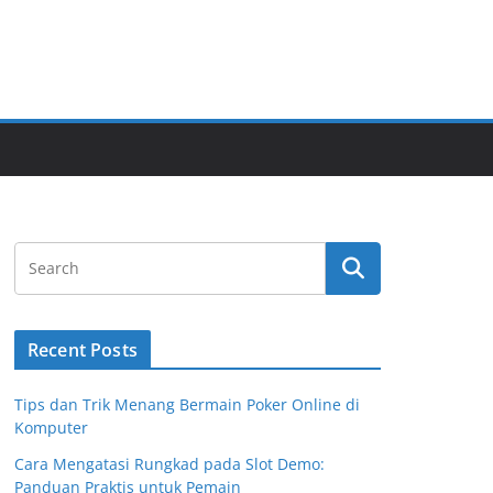
Recent Posts
Tips dan Trik Menang Bermain Poker Online di
Komputer
Cara Mengatasi Rungkad pada Slot Demo:
Panduan Praktis untuk Pemain