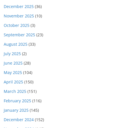
December 2025
(36)
November 2025
(10)
October 2025
(3)
September 2025
(23)
August 2025
(33)
July 2025
(2)
June 2025
(28)
May 2025
(104)
April 2025
(150)
March 2025
(151)
February 2025
(116)
January 2025
(145)
December 2024
(152)