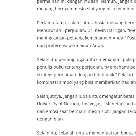
permainan ini dengan mudah. Namun, jangan kha
menang bermain mesin slot yang bisa memban
Pertama-tama, salah satu rahasia menang bermai
Menurut ahli perjudian, Dr. Kevin Harrigan, “M
meningkatkan peluang kemenangan Anda.” Pasti
dan preferensi permainan Anda.
Selain itu, penting juga untuk memahami pola 
penulis buku tentang perjudian, “Memahami p
strategi permainan dengan lebih baik.” Pelajari 
kombinasi simbol yang bisa memberikan hadiah 
Selanjutnya, jangan lupa untuk mengatur batas
University of Nevada, Las Vegas, “Menetapkan
dan emosi saat bermain mesin slot.” Jangan ter
dengan bijak.
Selain itu, cobalah untuk memanfaatkan bonus 