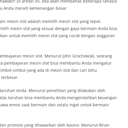
watir! Di artikel ini, kita akan membahas beberapa rahasia
tu Anda meraih kemenangan besar.
n mesin slot adalah memilih mesin slot yang tepat.
emilih mesin slot yang sesuai dengan gaya bermain Anda bisa
kan untuk memilih mesin slot yang cocok dengan anggaran
pembayaran mesin slot. Menurut John Grochowski, seorang
ola pembayaran mesin slot bisa membantu Anda mengatur
simbol-simbol yang ada di mesin slot dan cari tahu
terbesar.
 taruhan Anda. Menurut penelitian yang dilakukan oleh
 batas taruhan bisa membantu Anda mengendalikan keuangan
bawa emosi saat bermain dan selalu ingat untuk bermain
dan promosi yang ditawarkan oleh kasino. Menurut Brian