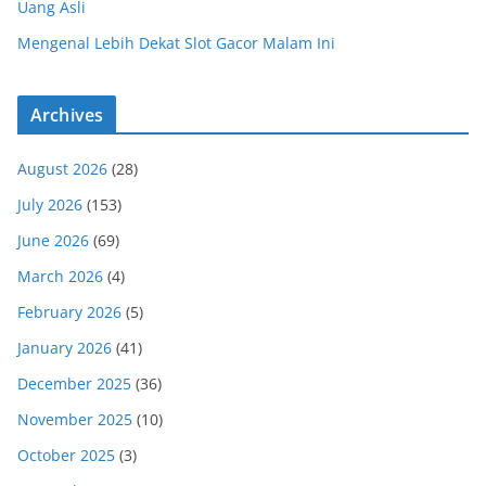
Uang Asli
Mengenal Lebih Dekat Slot Gacor Malam Ini
Archives
August 2026
(28)
July 2026
(153)
June 2026
(69)
March 2026
(4)
February 2026
(5)
January 2026
(41)
December 2025
(36)
November 2025
(10)
October 2025
(3)