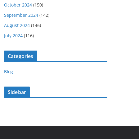
October 2024
(150)
September 2024
(142)
August 2024
(146)
July 2024
(116)
Categories
Blog
Sidebar