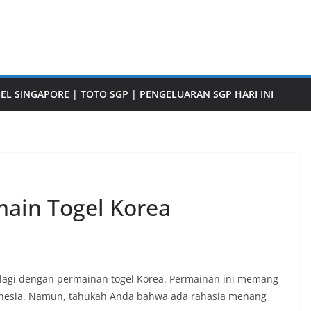
L SINGAPORE | TOTO SGP | PENGELUARAN SGP HARI INI
ain Togel Korea
g lagi dengan permainan togel Korea. Permainan ini memang
donesia. Namun, tahukah Anda bahwa ada rahasia menang