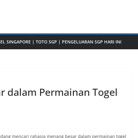
L SINGAPORE | TOTO SGP | PENGELUARAN SGP HARI INI
r dalam Permainan Togel
 sedang mencari rahasia menang besar dalam permainan togel