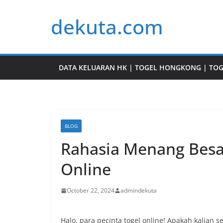
Skip
dekuta.com
to
content
DATA KELUARAN HK | TOGEL HONGKONG | TOGE
BLOG
Rahasia Menang Besa
Online
October 22, 2024
admindekuta
Halo, para pecinta togel online! Apakah kalian