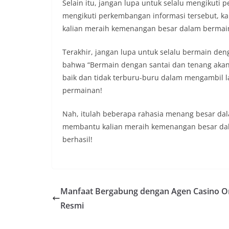
Selain itu, jangan lupa untuk selalu mengikuti
mengikuti perkembangan informasi tersebut, k
kalian meraih kemenangan besar dalam bermain 
Terakhir, jangan lupa untuk selalu bermain den
bahwa “Bermain dengan santai dan tenang aka
baik dan tidak terburu-buru dalam mengambil la
permainan!
Nah, itulah beberapa rahasia menang besar dala
membantu kalian meraih kemenangan besar dal
berhasil!
Manfaat Bergabung dengan Agen Casino O
Resmi