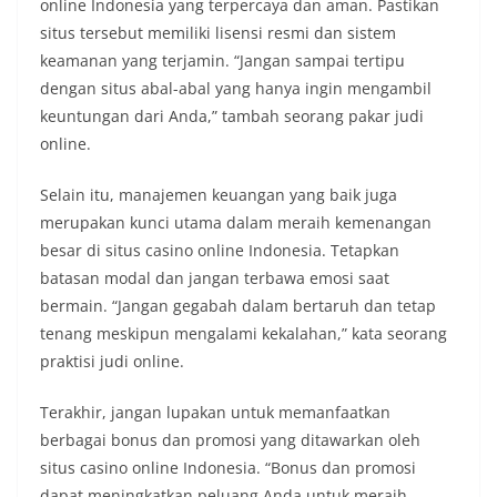
online Indonesia yang terpercaya dan aman. Pastikan
situs tersebut memiliki lisensi resmi dan sistem
keamanan yang terjamin. “Jangan sampai tertipu
dengan situs abal-abal yang hanya ingin mengambil
keuntungan dari Anda,” tambah seorang pakar judi
online.
Selain itu, manajemen keuangan yang baik juga
merupakan kunci utama dalam meraih kemenangan
besar di situs casino online Indonesia. Tetapkan
batasan modal dan jangan terbawa emosi saat
bermain. “Jangan gegabah dalam bertaruh dan tetap
tenang meskipun mengalami kekalahan,” kata seorang
praktisi judi online.
Terakhir, jangan lupakan untuk memanfaatkan
berbagai bonus dan promosi yang ditawarkan oleh
situs casino online Indonesia. “Bonus dan promosi
dapat meningkatkan peluang Anda untuk meraih