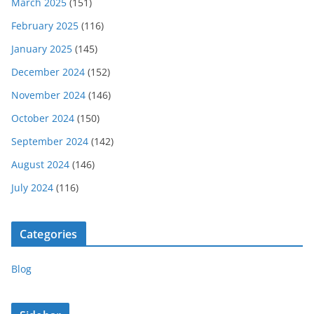
March 2025
(151)
February 2025
(116)
January 2025
(145)
December 2024
(152)
November 2024
(146)
October 2024
(150)
September 2024
(142)
August 2024
(146)
July 2024
(116)
Categories
Blog