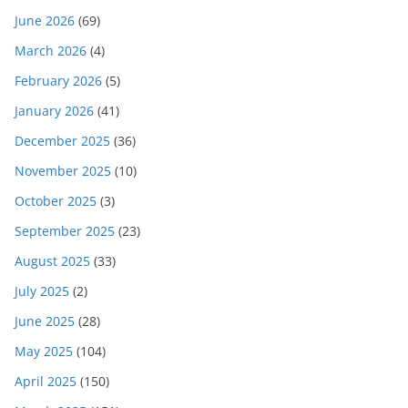
June 2026
(69)
March 2026
(4)
February 2026
(5)
January 2026
(41)
December 2025
(36)
November 2025
(10)
October 2025
(3)
September 2025
(23)
August 2025
(33)
July 2025
(2)
June 2025
(28)
May 2025
(104)
April 2025
(150)