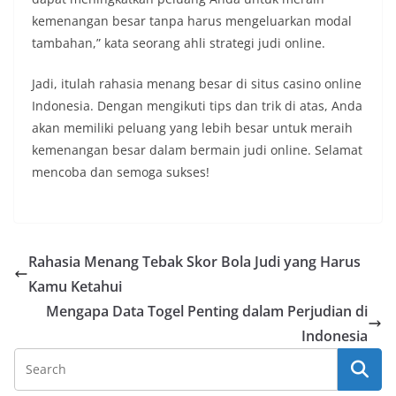
kemenangan besar tanpa harus mengeluarkan modal
tambahan,” kata seorang ahli strategi judi online.
Jadi, itulah rahasia menang besar di situs casino online
Indonesia. Dengan mengikuti tips dan trik di atas, Anda
akan memiliki peluang yang lebih besar untuk meraih
kemenangan besar dalam bermain judi online. Selamat
mencoba dan semoga sukses!
Rahasia Menang Tebak Skor Bola Judi yang Harus
Kamu Ketahui
Mengapa Data Togel Penting dalam Perjudian di
Indonesia