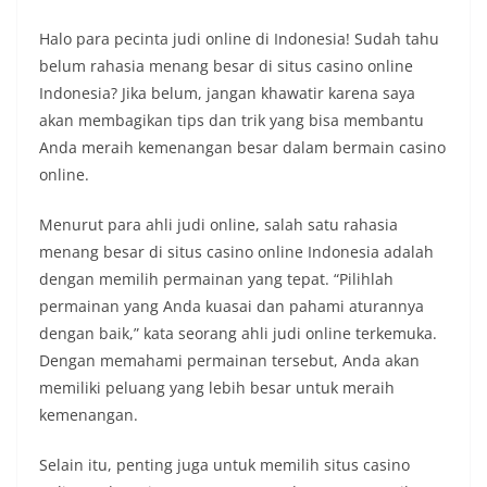
Halo para pecinta judi online di Indonesia! Sudah tahu
belum rahasia menang besar di situs casino online
Indonesia? Jika belum, jangan khawatir karena saya
akan membagikan tips dan trik yang bisa membantu
Anda meraih kemenangan besar dalam bermain casino
online.
Menurut para ahli judi online, salah satu rahasia
menang besar di situs casino online Indonesia adalah
dengan memilih permainan yang tepat. “Pilihlah
permainan yang Anda kuasai dan pahami aturannya
dengan baik,” kata seorang ahli judi online terkemuka.
Dengan memahami permainan tersebut, Anda akan
memiliki peluang yang lebih besar untuk meraih
kemenangan.
Selain itu, penting juga untuk memilih situs casino