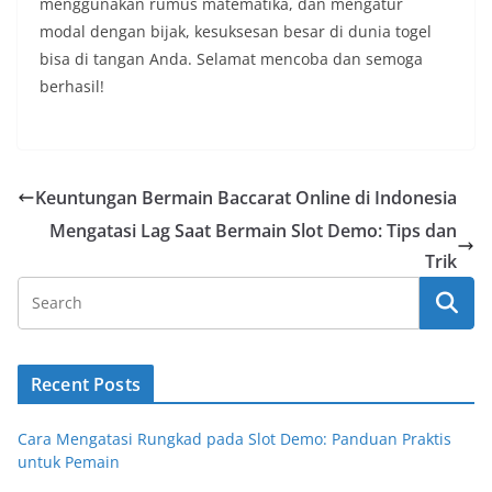
menggunakan rumus matematika, dan mengatur
modal dengan bijak, kesuksesan besar di dunia togel
bisa di tangan Anda. Selamat mencoba dan semoga
berhasil!
Keuntungan Bermain Baccarat Online di Indonesia
Mengatasi Lag Saat Bermain Slot Demo: Tips dan
Trik
Recent Posts
Cara Mengatasi Rungkad pada Slot Demo: Panduan Praktis
untuk Pemain