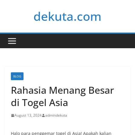
Skip
dekuta.com
to
content
BLOG
Rahasia Menang Besar
di Togel Asia
August 13, 2024
admindekuta
Halo para penggemar togel di Asia! Apakah kalian