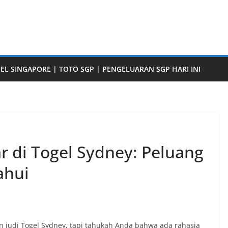
L SINGAPORE | TOTO SGP | PENGELUARAN SGP HARI INI
 di Togel Sydney: Peluang
ahui
 judi Togel Sydney, tapi tahukah Anda bahwa ada rahasia