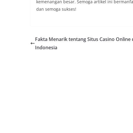
kemenangan besar. Semoga artikel ini bermanf
dan semoga sukses!
Fakta Menarik tentang Situs Casino Online 
Indonesia