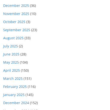
December 2025
(36)
November 2025
(10)
October 2025
(3)
September 2025
(23)
August 2025
(33)
July 2025
(2)
June 2025
(28)
May 2025
(104)
April 2025
(150)
March 2025
(151)
February 2025
(116)
January 2025
(145)
December 2024
(152)