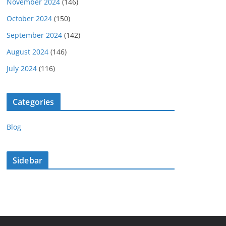
November 2024
(146)
October 2024
(150)
September 2024
(142)
August 2024
(146)
July 2024
(116)
Categories
Blog
Sidebar