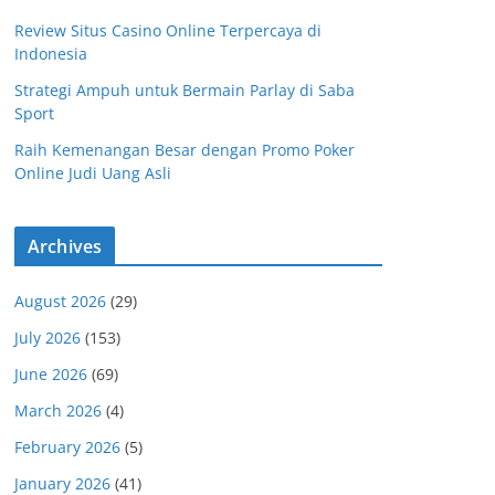
Review Situs Casino Online Terpercaya di
Indonesia
Strategi Ampuh untuk Bermain Parlay di Saba
Sport
Raih Kemenangan Besar dengan Promo Poker
Online Judi Uang Asli
Archives
August 2026
(29)
July 2026
(153)
June 2026
(69)
March 2026
(4)
February 2026
(5)
January 2026
(41)