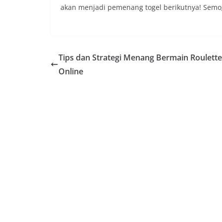
akan menjadi pemenang togel berikutnya! Semo
Tips dan Strategi Menang Bermain Roulette
Online