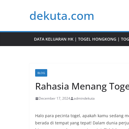
Skip
dekuta.com
to
content
DATA KELUARAN HK | TOGEL HONGKONG | TOGE
BLOG
Rahasia Menang Togel
December 17, 2024
admindekuta
Halo para pecinta togel, apakah kamu sedang men
berada di tempat yang tepat! Dalam dunia perjud