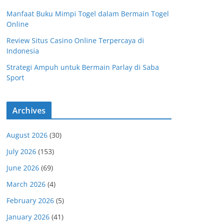
Manfaat Buku Mimpi Togel dalam Bermain Togel
Online
Review Situs Casino Online Terpercaya di
Indonesia
Strategi Ampuh untuk Bermain Parlay di Saba
Sport
Archives
August 2026
(30)
July 2026
(153)
June 2026
(69)
March 2026
(4)
February 2026
(5)
January 2026
(41)