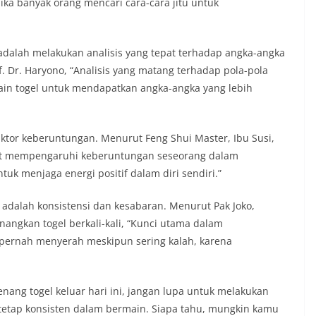
ka banyak orang mencari cara-cara jitu untuk
i adalah melakukan analisis yang tepat terhadap angka-angka
. Dr. Haryono, “Analisis yang matang terhadap pola-pola
in togel untuk mendapatkan angka-angka yang lebih
aktor keberuntungan. Menurut Feng Shui Master, Ibu Susi,
dapat mempengaruhi keberuntungan seseorang dalam
uk menjaga energi positif dalam diri sendiri.”
l adalah konsistensi dan kesabaran. Menurut Pak Joko,
angkan togel berkali-kali, “Kunci utama dalam
 pernah menyerah meskipun sering kalah, karena
nang togel keluar hari ini, jangan lupa untuk melakukan
n tetap konsisten dalam bermain. Siapa tahu, mungkin kamu