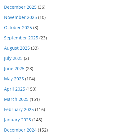
December 2025
(36)
November 2025
(10)
October 2025
(3)
September 2025
(23)
August 2025
(33)
July 2025
(2)
June 2025
(28)
May 2025
(104)
April 2025
(150)
March 2025
(151)
February 2025
(116)
January 2025
(145)
December 2024
(152)