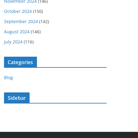
November 2024
(146)
October 2024
(150)
September 2024
(142)
August 2024
(146)
July 2024
(116)
Categories
Blog
Sidebar