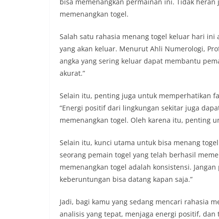
bisa memenangkan permainan ini. Tidak heran ji
memenangkan togel.
Salah satu rahasia menang togel keluar hari in
yang akan keluar. Menurut Ahli Numerologi, Prof
angka yang sering keluar dapat membantu pema
akurat.”
Selain itu, penting juga untuk memperhatikan f
“Energi positif dari lingkungan sekitar juga 
memenangkan togel. Oleh karena itu, penting unt
Selain itu, kunci utama untuk bisa menang toge
seorang pemain togel yang telah berhasil memen
memenangkan togel adalah konsistensi. Jangan
keberuntungan bisa datang kapan saja.”
Jadi, bagi kamu yang sedang mencari rahasia me
analisis yang tepat, menjaga energi positif, da