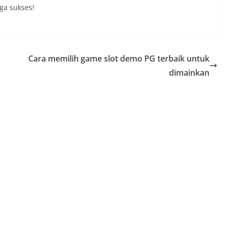
ga sukses!
Cara memilih game slot demo PG terbaik untuk
dimainkan