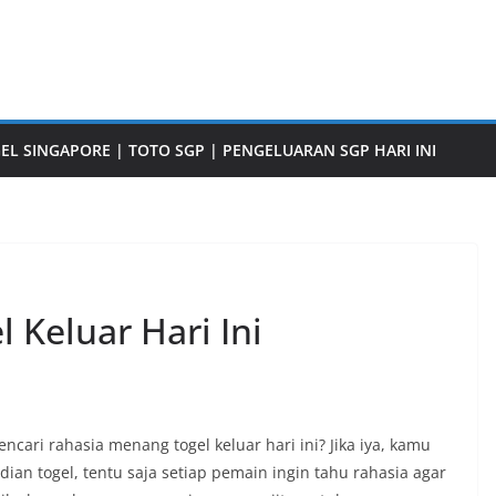
L SINGAPORE | TOTO SGP | PENGELUARAN SGP HARI INI
 Keluar Hari Ini
cari rahasia menang togel keluar hari ini? Jika iya, kamu
ian togel, tentu saja setiap pemain ingin tahu rahasia agar