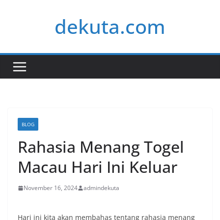
Skip
dekuta.com
to
content
BLOG
Rahasia Menang Togel
Macau Hari Ini Keluar
November 16, 2024
admindekuta
Hari ini kita akan membahas tentang rahasia menang