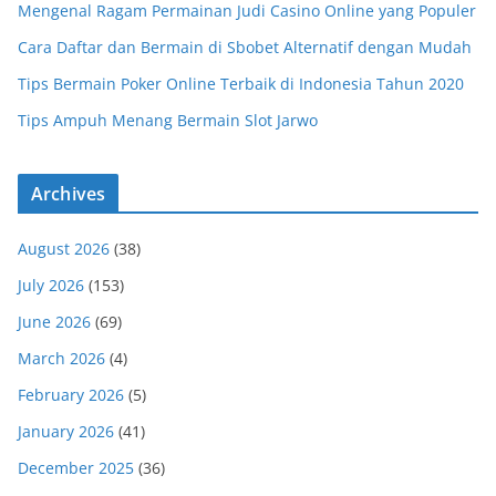
Mengenal Ragam Permainan Judi Casino Online yang Populer
Cara Daftar dan Bermain di Sbobet Alternatif dengan Mudah
Tips Bermain Poker Online Terbaik di Indonesia Tahun 2020
Tips Ampuh Menang Bermain Slot Jarwo
Archives
August 2026
(38)
July 2026
(153)
June 2026
(69)
March 2026
(4)
February 2026
(5)
January 2026
(41)
December 2025
(36)