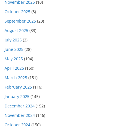
November 2025
(10)
October 2025
(3)
September 2025
(23)
August 2025
(33)
July 2025
(2)
June 2025
(28)
May 2025
(104)
April 2025
(150)
March 2025
(151)
February 2025
(116)
January 2025
(145)
December 2024
(152)
November 2024
(146)
October 2024
(150)