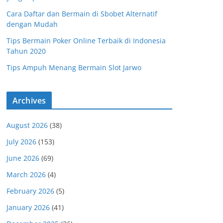
Cara Daftar dan Bermain di Sbobet Alternatif
dengan Mudah
Tips Bermain Poker Online Terbaik di Indonesia
Tahun 2020
Tips Ampuh Menang Bermain Slot Jarwo
Archives
August 2026
(38)
July 2026
(153)
June 2026
(69)
March 2026
(4)
February 2026
(5)
January 2026
(41)