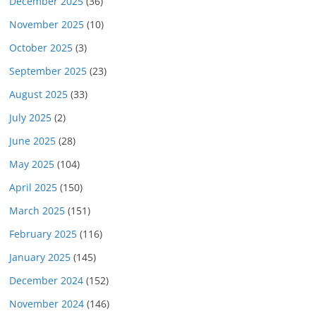
December 2025
(36)
November 2025
(10)
October 2025
(3)
September 2025
(23)
August 2025
(33)
July 2025
(2)
June 2025
(28)
May 2025
(104)
April 2025
(150)
March 2025
(151)
February 2025
(116)
January 2025
(145)
December 2024
(152)
November 2024
(146)