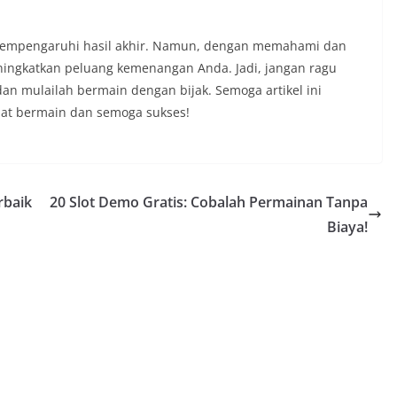
 mempengaruhi hasil akhir. Namun, dengan memahami dan
ingkatkan peluang kemenangan Anda. Jadi, jangan ragu
dan mulailah bermain dengan bijak. Semoga artikel ini
mat bermain dan semoga sukses!
rbaik
20 Slot Demo Gratis: Cobalah Permainan Tanpa
Biaya!