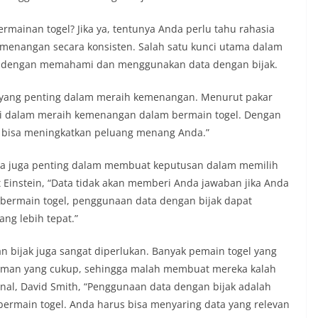
mainan togel? Jika ya, tentunya Anda perlu tahu rahasia
menangan secara konsisten. Salah satu kunci utama dalam
h dengan memahami dan menggunakan data dengan bijak.
yang penting dalam meraih kemenangan. Menurut pakar
unci dalam meraih kemenangan dalam bermain togel. Dengan
 bisa meningkatkan peluang menang Anda.”
a juga penting dalam membuat keputusan dalam memilih
t Einstein, “Data tidak akan memberi Anda jawaban jika Anda
ermain togel, penggunaan data dengan bijak dapat
g lebih tepat.”
bijak juga sangat diperlukan. Banyak pemain togel yang
aman yang cukup, sehingga malah membuat mereka kalah
enal, David Smith, “Penggunaan data dengan bijak adalah
rmain togel. Anda harus bisa menyaring data yang relevan