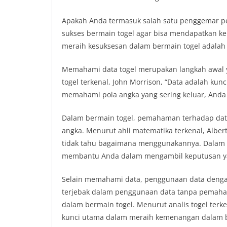
Apakah Anda termasuk salah satu penggemar per
sukses bermain togel agar bisa mendapatkan ke
meraih kesuksesan dalam bermain togel adala
Memahami data togel merupakan langkah awal 
togel terkenal, John Morrison, “Data adalah k
memahami pola angka yang sering keluar, Anda
Dalam bermain togel, pemahaman terhadap dat
angka. Menurut ahli matematika terkenal, Alber
tidak tahu bagaimana menggunakannya. Dalam b
membantu Anda dalam mengambil keputusan yan
Selain memahami data, penggunaan data dengan 
terjebak dalam penggunaan data tanpa pemah
dalam bermain togel. Menurut analis togel terk
kunci utama dalam meraih kemenangan dalam be