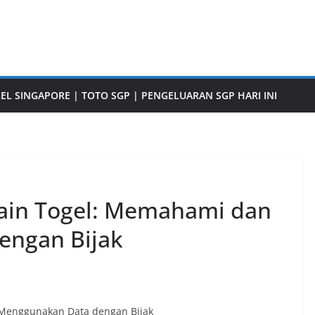
L SINGAPORE | TOTO SGP | PENGELUARAN SGP HARI INI
ain Togel: Memahami dan
engan Bijak
Menggunakan Data dengan Bijak