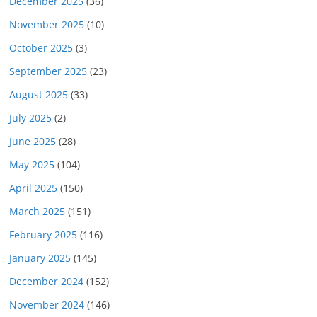
December 2025
(36)
November 2025
(10)
October 2025
(3)
September 2025
(23)
August 2025
(33)
July 2025
(2)
June 2025
(28)
May 2025
(104)
April 2025
(150)
March 2025
(151)
February 2025
(116)
January 2025
(145)
December 2024
(152)
November 2024
(146)