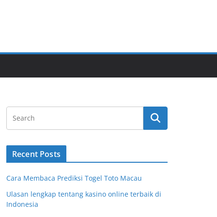
Recent Posts
Cara Membaca Prediksi Togel Toto Macau
Ulasan lengkap tentang kasino online terbaik di
Indonesia