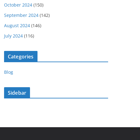
October 2024
(150)
September 2024
(142)
August 2024
(146)
July 2024
(116)
Categories
Blog
Sidebar