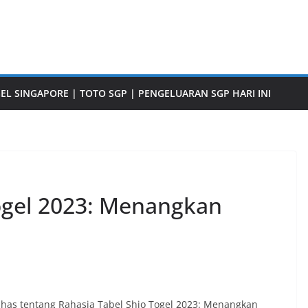
L SINGAPORE | TOTO SGP | PENGELUARAN SGP HARI INI
ogel 2023: Menangkan
mbahas tentang Rahasia Tabel Shio Togel 2023: Menangkan