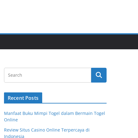
Recent Posts
Manfaat Buku Mimpi Togel dalam Bermain Togel
Online
Review Situs Casino Online Terpercaya di
Indonesia