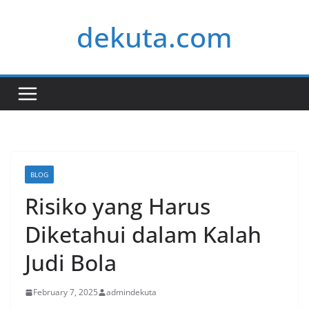
Skip
dekuta.com
to
content
BLOG
Risiko yang Harus
Diketahui dalam Kalah
Judi Bola
February 7, 2025
admindekuta